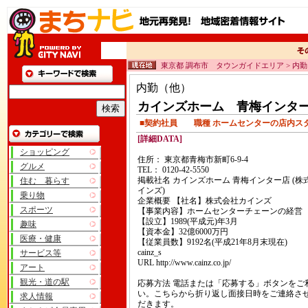
東京都 調布市 タウンガイドエリア > 内
内勤（他）
カインズホーム 青梅イン
■契約社員 職種 ホームセンターの店内ス
[詳細DATA]
ショッピング
住所： 東京都青梅市新町6-9-4
グルメ
TEL： 0120-42-5550
掲載社名 カインズホーム 青梅インター店 (株
住む 暮らす
インズ)
乗り物
企業概要 【社名】株式会社カインズ
スポーツ
【事業内容】ホームセンターチェーンの経営
【設立】1989(平成元)年3月
趣味
【資本金】32億6000万円
医療・健康
【従業員数】9192名(平成21年8月末現在)
cainz_s
サービス等
URL http://www.cainz.co.jp/
アート
観光・道の駅
応募方法 電話または「応募する」ボタンをご
い。こちらから折り返し面接日時をご連絡さ
求人情報
だきます。