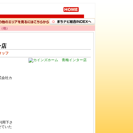
勤（他）
ター店
タッフ
式会社カ
利用下さ
せていた