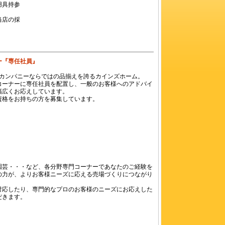
用具持参
当店の採
ー『専任社員』
グカンパニーならではの品揃えを誇るカインズホーム。
コーナーに専任社員を配置し、一般のお客様へのアドバイ
幅広くお応えしています。
資格をお持ちの方を募集しています。
園芸・・・など、各分野専門コーナーであなたのご経験を
の力が、よりお客様ニーズに応える売場づくりにつながり
対応したり、専門的なプロのお客様のニーズにお応えした
だきます。