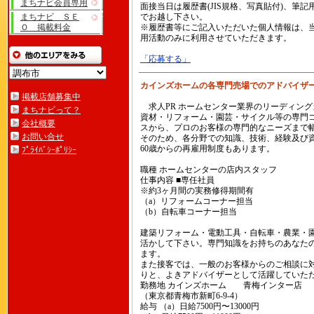
まちナビ会員専用
面接当日は履歴書(JIS規格、写真貼付)、筆記
まちナビ ＳＥ
でお越し下さい。
Ｏ 掲載料金
※履歴書等にご記入いただいた個人情報は、
用活動のみに利用させていただきます。
「応募する」
カインズホームの各専門売場でのアドバイザ
掲載店舗募集中
求人PR ホームセンター業界のリーディン
まちナビって？
資材・リフォーム・園芸・サイクル等の専門
会社概要
スから、プロのお客様の専門的なニーズまで
お問い合せ
そのため、各分野での知識、技術、経験及び
60歳からの再雇用制度もあります。
ﾌﾟﾗｲﾊﾞｼｰﾎﾟﾘｼｰ
職種 ホームセンターの店内スタッフ
仕事内容 ■専任社員
※約3ヶ月間の実務修得期間有
（a）リフォームコーナー担当
（b）自転車コーナー担当
建築リフォーム・電動工具・自転車・農業・
活かして下さい。専門知識をお持ちのあなた
ます。
また接客では、一般のお客様からのご相談に
りと、よきアドバイザーとして活躍していた
勤務地 カインズホーム 青梅インター店
（東京都青梅市新町6-9-4）
給与 （a）日給7500円〜13000円