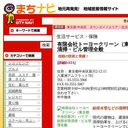
東京都 中央区 タウンガイドエリア > 生
生活サービス・保険
有限会社トーヨークリーン（
清掃・ビル管理全般
信頼の技術と実績！
[詳細DATA]
ショッピング
グルメ
住所： 東京都中央区新川2-12-11
美容 エステ 痩
八重洲アムフラット702
身 ネイル
TEL： 03-3551-5968
FAX 03-3551-5967
住む 暮らす
営業時間 9:00〜18:00(受付は24時間対応)詳
冠婚葬祭
合わせ下さい。
レジャー
年中無休
乗り物
給排水管などの清掃
スポーツ
趣味
現代の建物は、建築
スクール・学ぶ・
清掃効果を、上げる
塾
トーヨークリーンで