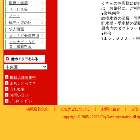
医療・健康
くさんのお客様に信
は、お気軽に、ご相
サービス等
●業務内容
アート
給排水管の清掃・管
観光・道の駅
貯水槽・受水槽の清
厨房内のダクトフー
求人情報
●料金
まちナビ会員専用
¥１５，０００．＜
まちナビ ＳＥ
Ｏ 掲載料金
掲載店舗募集中
まちナビって？
会社概要
お問い合せ
ﾌﾟﾗｲﾊﾞｼｰﾎﾟﾘｼｰ
掲載店募集中
｜
まちナビについて
｜
お問い合せ
｜
プラ
copyright © 2005 - 2026 CityNavi corporation all ri