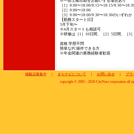
※一部土曜出勤をお願いする場合あり
［1］9:00〜18:00/9:15〜18:15/9:30〜1
［2］9:00〜18:00
［3］9:00〜18:00/9:30〜18:30のいずれか
【勤務スタート日】
3月下旬〜
※4月スタートも相談可
※研修は［1］10日間、［2］5日間、［3
資格 学歴不問
簡単なPC操作できる方
※年金関連の業務経験者歓迎
掲載店募集中
｜
まちナビについて
｜
お問い合せ
｜
プラ
copyright © 2005 - 2026 CityNavi corporation all ri