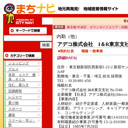
東京都 中央区 タウンガイドエリア > 内
内勤（他）
アデコ株式会社 I＆R東京支
■契約社員 職種 一般事務
[詳細DATA]
ショッピング
住所： 東京都新宿区西新宿1-22-2 新宿サ
グルメ
ル6F
美容 エステ 痩
勤務地・東京・千葉・埼玉 担当 採用係
身 ネイル
TEL： 0120-891-450
住む 暮らす
掲載社名
・アデコ株式会社 I&R東京支社 No.I346
冠婚葬祭
企業概要 【社名】 アデコ株式会社(Adecco Lt
レジャー
【事業内容】
乗り物
人材紹介、紹介予定派遣、人材派遣(一般
定派遣)、アウトソーシング、キャリアマ
スポーツ
ト、コンサルティング
趣味
一般労働者派遣事業 許可番号:般13-01053
スクール・学ぶ・
有料職業紹介事業 許可番号:13-ユ-010386
塾
【設立】 1985年7月29日