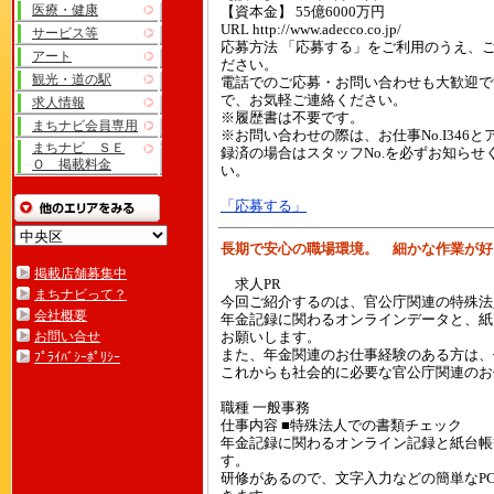
医療・健康
【資本金】 55億6000万円
URL http://www.adecco.co.jp/
サービス等
応募方法 「応募する」をご利用のうえ、
アート
ださい。
観光・道の駅
電話でのご応募・お問い合わせも大歓迎で
で、お気軽ご連絡ください。
求人情報
※履歴書は不要です。
まちナビ会員専用
※お問い合わせの際は、お仕事No.I346と
まちナビ ＳＥ
録済の場合はスタッフNo.を必ずお知らせ
Ｏ 掲載料金
い。
「応募する」
長期で安心の職場環境。 細かな作業が
掲載店舗募集中
求人PR
まちナビって？
今回ご紹介するのは、官公庁関連の特殊法
会社概要
年金記録に関わるオンラインデータと、紙
お問い合せ
お願いします。
また、年金関連のお仕事経験のある方は、
ﾌﾟﾗｲﾊﾞｼｰﾎﾟﾘｼｰ
これからも社会的に必要な官公庁関連の
職種 一般事務
仕事内容 ■特殊法人での書類チェック
年金記録に関わるオンライン記録と紙台帳
す。
研修があるので、文字入力などの簡単なP