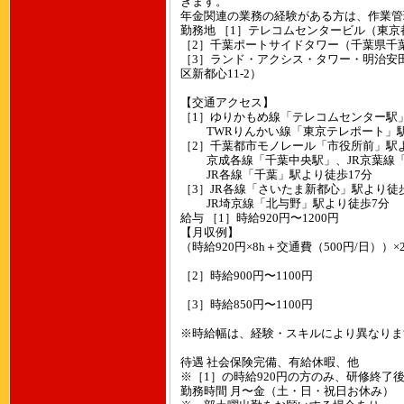
きます。
年金関連の業務の経験がある方は、作業管
勤務地 ［1］テレコムセンタービル（東京都江
［2］千葉ポートサイドタワー（千葉県千葉
［3］ランド・アクシス・タワー・明治安
区新都心11-2）
【交通アクセス】
［1］ゆりかもめ線「テレコムセンター駅
TWRりんかい線「東京テレポート」駅
［2］千葉都市モノレール「市役所前」駅
京成各線「千葉中央駅」、JR京葉線「
JR各線「千葉」駅より徒歩17分
［3］JR各線「さいたま新都心」駅より徒
JR埼京線「北与野」駅より徒歩7分
給与 ［1］時給920円〜1200円
【月収例】
（時給920円×8h＋交通費（500円/日））×2
［2］時給900円〜1100円
［3］時給850円〜1100円
※時給幅は、経験・スキルにより異なりま
待遇 社会保険完備、有給休暇、他
※［1］の時給920円の方のみ、研修終了後
勤務時間 月〜金（土・日・祝日お休み）