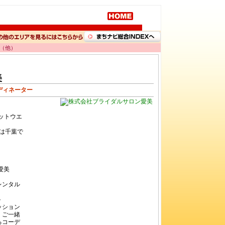
勤（他）
美
ディネーター
レットウエ
たは千葉で
愛美
レンタル
ト
ッション
。ご一緒
るコーデ