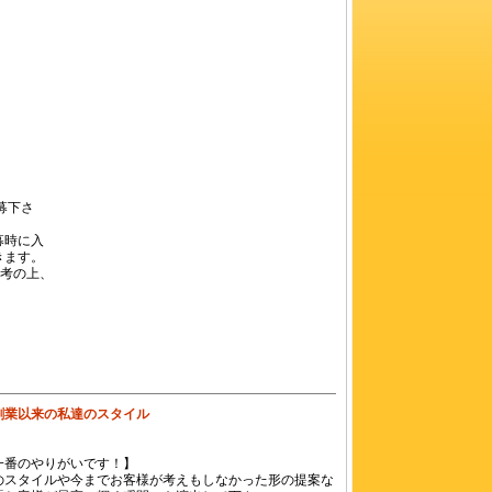
募下さ
募時に入
きます。
選考の上、
創業以来の私達のスタイル
一番のやりがいです！】
のスタイルや今までお客様が考えもしなかった形の提案な