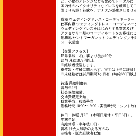
ど、小物のアレンジなども含めてトータルに
国内外のハイクオリティなドレスを厳選して
誰よりも輝く花嫁を、アナタが誕生させませ
職種 ウェディングドレス・コーディネーター
仕事内容 ウェディングドレス・コーディネー
ウェディングドレスをはじめとする衣裳及び
アクセサリー類のコーディネートをお客様に
勤務地 セントマーガレットウエディング／千葉
5F 衣裳室
【交通アクセス】
JR常磐線「柏」駅より徒歩10分
給与 月給18万円以上
※経験者優遇します。
※年次・年齢に関わらず、実力は正当に評価
※未経験者は試用期間3ヶ月有（時給850円以
待遇 昇給制度有、
賞与年2回、
社会保険完備、
交通費規定支給、
残業手当、役職手当
勤務時間 10:00〜19:00（実働8時間・シフト制
休日・休暇 月7日（水曜日定休＋平日3日）、
年末年始、
有給休暇（半年後10日）
資格 社会人経験のある方のみ
※接客・販売経験者歓迎