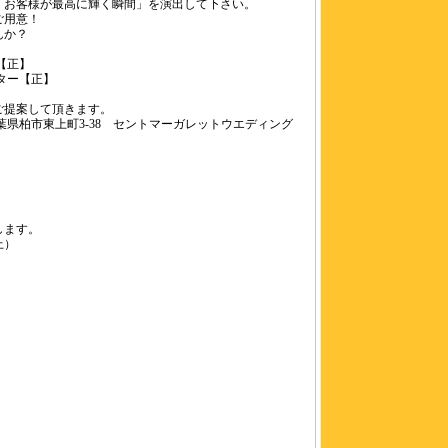
「お客様が最高に輝く瞬間」を演出して下さい。
ご用意！
んか？
【正】
ター【正】
ご提案して頂きます。
県柏市東上町3-38 セントマーガレットウエディング
します。
上）
）