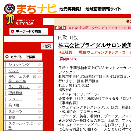
東京都 中央区 タウンガイドエリア > 内
内勤（他）
株式会社ブライダルサロン愛
■正社員 職種 ウェディングドレス・コー
[詳細DATA]
ショッピング
住所： 千葉県柏市東上町3-38 セントマーガ
グルメ
ディング5F
美容 エステ 痩
札幌市中央区北5条西13丁目※面接は東京ま
身 ネイル
行います。 担当 採用担当
TEL： 011-271-0522
住む 暮らす
掲載社名
冠婚葬祭
・Aria pura(アリアプーラ)
企業概要 【社名】株式会社ブライダルサロン
レジャー
【事業内容】
乗り物
・ウェディングドレスレンタル、販売、和装
スポーツ
・式場紹介、プロデュース
・ブライダル美容、着付け、ブライダルフォ
趣味
★お客様の一番輝く日の為に、上品で、ファ
スクール・学ぶ・
性のあるウェディングドレスをお選びします
塾
に心から満足して頂ける、一人ひとりに対す