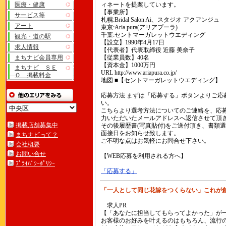
医療・健康
ィネートを提案しています。
【事業所】
サービス等
札幌:Bridal Salon Ai、スタジオ アクアンジュ
アート
東京:Aria pura(アリアプーラ)
千葉:セントマーガレットウエディング
観光・道の駅
【設立】1990年4月17日
求人情報
【代表者】代表取締役 近藤 美奈子
まちナビ会員専用
【従業員数】40名
【資本金】1000万円
まちナビ ＳＥ
URL http://www.ariapura.co.jp/
Ｏ 掲載料金
地図 ■【セントマーガレットウエディング】
応募方法 まずは「応募する」ボタンよりご応
い。
こちらより選考方法についてのご連絡を、応
力いただいたメールアドレスへ返信させて頂
掲載店舗募集中
その後履歴書(写真貼付)をご送付頂き、書類
面接日をお知らせ致します。
まちナビって？
ご不明な点はお気軽にお問合せ下さい。
会社概要
お問い合せ
【WEB応募を利用される方へ】
ﾌﾟﾗｲﾊﾞｼｰﾎﾟﾘｼｰ
「応募する」
「一人として同じ花嫁をつくらない」これが
求人PR
【「あなたに担当してもらってよかった」が
お客様のお好みを叶えるのはもちろん、流行