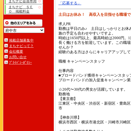
まちナビ会員専用
「応募する」
まちナビ ＳＥ
Ｏ 掲載料金
土日はお休み！ 高収入を目指せる職場で
求人PR
勤務は平日のみ♪ 土日はしっかりとお休
族の予定も合わせやすいですよ。
時給は1650円以上、最高時給は2000円
掲載店舗募集中
長く働ける方を歓迎しています。この職場
まちナビって？
せんか？
会社概要
経験のある方はさらにキャリアアップして
お問い合せ
職種 キャンペーンスタッフ
ﾌﾟﾗｲﾊﾞｼｰﾎﾟﾘｼｰ
仕事内容
■ブロードバンド獲得キャンペーンスタッ
ブロードバンドの加入促進キャンペーン業
☆20代〜30代の男女が活躍しています。
勤務地
【東京都】
江東区・中央区・渋谷区・新宿区・豊島区
市
【神奈川県】
横浜市西区・横浜市港北区・川崎市川崎区