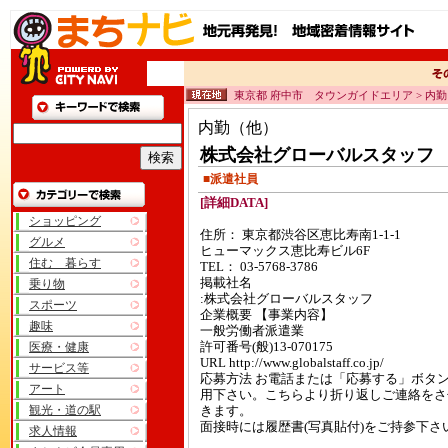
東京都 府中市 タウンガイドエリア > 内
内勤（他）
株式会社グローバルスタッフ
■派遣社員
[詳細DATA]
ショッピング
住所： 東京都渋谷区恵比寿南1-1-1
グルメ
ヒューマックス恵比寿ビル6F
住む 暮らす
TEL： 03-5768-3786
掲載社名
乗り物
:株式会社グローバルスタッフ
スポーツ
企業概要 【事業内容】
趣味
一般労働者派遣業
医療・健康
許可番号(般)13-070175
URL http://www.globalstaff.co.jp/
サービス等
応募方法 お電話または「応募する」ボタ
アート
用下さい。こちらより折り返しご連絡をさ
観光・道の駅
きます。
面接時には履歴書(写真貼付)をご持参下さ
求人情報