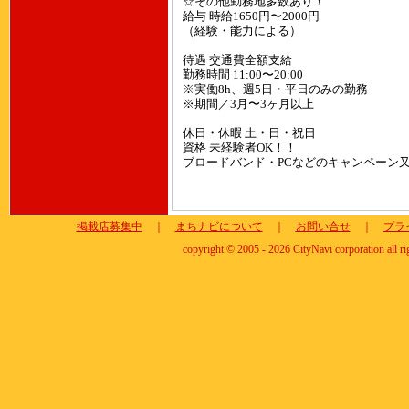
☆その他勤務地多数あり！
給与 時給1650円〜2000円
（経験・能力による）
待遇 交通費全額支給
勤務時間 11:00〜20:00
※実働8h、週5日・平日のみの勤務
※期間／3月〜3ヶ月以上
休日・休暇 土・日・祝日
資格 未経験者OK！！
ブロードバンド・PCなどのキャンペーン
掲載店募集中
｜
まちナビについて
｜
お問い合せ
｜
プラ
copyright © 2005 - 2026 CityNavi corporation all ri