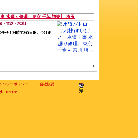
事 水廻り修理 東京 千葉 神奈川 埼玉
築・電器・水道]
任せ！24時間365日駆けつけま
1
イバシーポリシー
｜
会社概要
ghts reserved