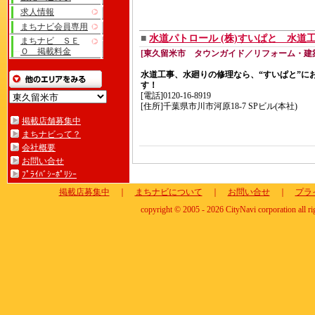
求人情報
まちナビ会員専用
■
水道パトロール (株)すいぱと 水道工
まちナビ ＳＥ
Ｏ 掲載料金
[東久留米市 タウンガイド／リフォーム・建
水道工事、水廻りの修理なら、“すいぱと”にお
す！
[電話]0120-16-8919
[住所]千葉県市川市河原18-7 SPビル(本社)
掲載店舗募集中
まちナビって？
会社概要
お問い合せ
ﾌﾟﾗｲﾊﾞｼｰﾎﾟﾘｼｰ
掲載店募集中
｜
まちナビについて
｜
お問い合せ
｜
プラ
copyright © 2005 - 2026 CityNavi corporation all ri