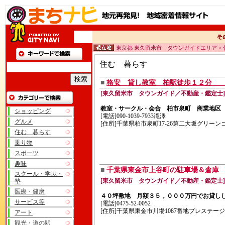
東京都 東久留米市 タウンガイドエリア >
住む 暮らす
■
格安 貸し教室 柏駅徒歩１２分 商業
[東久留米市 タウンガイド／不動産・鑑定士]
教室・サークル・会合 柏市泉町 商業地区 １
ショッピング
[電話]090-1039-7933滝澤
グルメ
[住所]千葉県柏市泉町17-26第二大坂グリーン
住む 暮らす
乗り物
スポーツ
趣味
■
千葉県東金市上谷町の駐車場＆倉庫
スクール・学ぶ・
[東久留米市 タウンガイド／不動産・鑑定士]
塾
医療・健康
４０坪敷地 月額３５，０００万円でお貸し
サービス等
[電話]0475-52-0052
[住所]千葉県東金市川場1087番地プレステージ
アート
観光・道の駅