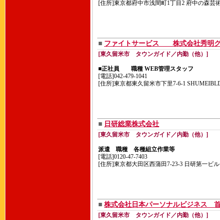
[住所]東京都府中市浅間町1丁目2 府中の森芸術
■
ファイトサービス 株式会社秀明グ
[東久留米市 タウンガイド／内勤（他）]
■正社員 職種 WEB管理スタッフ
[電話]042-479-1041
[住所]東京都東久留米市下里7-6-1 SHUMEIBLD.
■
日研総業株式会社
[東久留米市 タウンガイド／内勤（他）]
派遣 職種 各種組立作業等
[電話]0120-47-7403
[住所]東京都大田区西蒲田7-23-3 日研第一ビル
■
株式会社日本パーソナルビジネス 
[東久留米市 タウンガイド／内勤（他）]