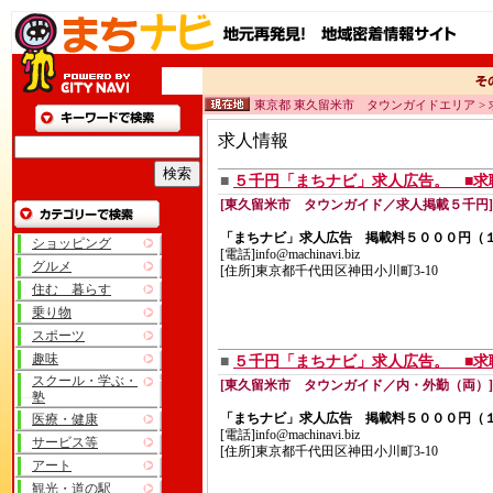
東京都 東久留米市 タウンガイドエリア >
求人情報
■
５千円「まちナビ」求人広告。 ■求
[東久留米市 タウンガイド／求人掲載５千円]
「まちナビ」求人広告 掲載料５０００円（
ショッピング
[電話]info@machinavi.biz
グルメ
[住所]東京都千代田区神田小川町3-10
住む 暮らす
乗り物
スポーツ
趣味
■
５千円「まちナビ」求人広告。 ■求
スクール・学ぶ・
[東久留米市 タウンガイド／内・外勤（両）]
塾
「まちナビ」求人広告 掲載料５０００円（
医療・健康
[電話]info@machinavi.biz
サービス等
[住所]東京都千代田区神田小川町3-10
アート
観光・道の駅