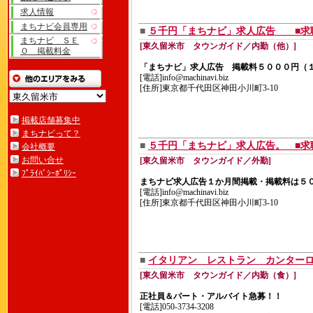
求人情報
まちナビ会員専用
■
５千円「まちナビ」求人広告 ■求
まちナビ ＳＥ
[東久留米市 タウンガイド／内勤（他）]
Ｏ 掲載料金
「まちナビ」求人広告 掲載料５０００円（
[電話]info@machinavi.biz
[住所]東京都千代田区神田小川町3-10
掲載店舗募集中
まちナビって？
■
５千円「まちナビ」求人広告。 ■求
会社概要
お問い合せ
[東久留米市 タウンガイド／外勤]
ﾌﾟﾗｲﾊﾞｼｰﾎﾟﾘｼｰ
まちナビ求人広告１か月間掲載・掲載料は
[電話]info@machinavi.biz
[住所]東京都千代田区神田小川町3-10
■
イタリアン レストラン カンター
[東久留米市 タウンガイド／内勤（食）]
正社員＆パート・アルバイト急募！！
[電話]050-3734-3208