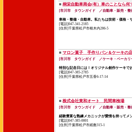
■
桐栄自動車商会(有）車のことなら何
[市川市 タウンガイド ／自動車・販売・整
車検・整備・自動車。私たちは技術・価格・
[電話]047-341-2185
[住所]千葉県松戸市根木内286-5
■
マロン菓子 手作りパン＆ケー
[市川市 タウンガイド ／ケーキ・ベーカリ
特別な記念日には！オリジナル創作ケーキで
[電話]047-385-2785
[住所]千葉県松戸市五香6-17-14
■
株式会社東和オート 民間車検場
[市川市 タウンガイド ／自動車・販売・整
経験豊富な熟練メカニックが愛情を持ってメ
[電話]047-385-0001
[住所]千葉県松戸市紙敷315-1