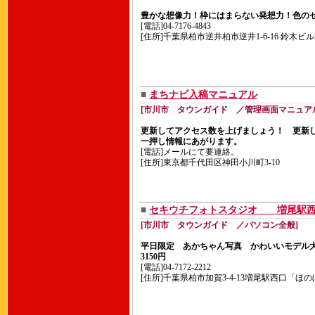
豊かな想像力！枠にはまらない発想力！色の
[電話]04-7176-4843
[住所]千葉県柏市逆井柏市逆井1-6-16 鈴木ビ
■
まちナビ入稿マニュアル
[市川市 タウンガイド ／管理画面マニュア
更新してアクセス数を上げましょう！ 更新
一押し情報にあがります。
[電話]メールにて要連絡。
[住所]東京都千代田区神田小川町3-10
■
セキウチフォトスタジオ 増尾駅西
[市川市 タウンガイド ／パソコン全般]
平日限定 あかちゃん写真 かわいいモデル
3150円
[電話]04-7172-2212
[住所]千葉県柏市加賀3-4-13増尾駅西口「