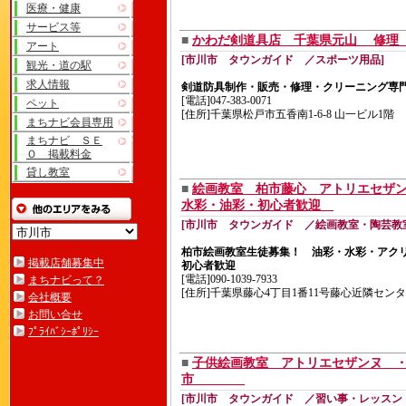
医療・健康
サービス等
■
かわだ剣道具店 千葉県元山 修理
アート
[市川市 タウンガイド ／スポーツ用品]
観光・道の駅
求人情報
剣道防具制作・販売・修理・クリーニング
[電話]047-383-0071
ペット
[住所]千葉県松戸市五香南1-6-8 山一ビル1階
まちナビ会員専用
まちナビ ＳＥ
Ｏ 掲載料金
貸し教室
■
絵画教室 柏市藤心 アトリエセザ
水彩・油彩・初心者歓迎
[市川市 タウンガイド ／絵画教室・陶芸教
柏市絵画教室生徒募集！ 油彩・水彩・アク
掲載店舗募集中
初心者歓迎
[電話]090-1039-7933
まちナビって？
[住所]千葉県藤心4丁目1番11号藤心近隣セン
会社概要
お問い合せ
ﾌﾟﾗｲﾊﾞｼｰﾎﾟﾘｼｰ
■
子供絵画教室 アトリエセザンヌ 
市
[市川市 タウンガイド ／習い事・レッスン