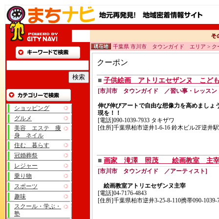
千葉県 市川市 タウンガイド エリア > ク
クーポン
■
子供絵画 アトリエセザンヌ こども
[市川市 タウンガイド ／習い事・レッスン
伸び伸びアートで自由な想像力を高めましょ
ショッピング
現を！！
グルメ
[電話]090-1039-7933 タキザワ
[住所]千葉県柏市逆井1-6-16 鈴木ビル2F逆
美容 エステ 痩
身 ネイル
住む 暮らす
冠婚葬祭
■
画家 滝澤 照茂 絵画教室 
レジャー
[市川市 タウンガイド ／アーティスト]
乗り物
絵画教室アトリエセザンヌ主宰
スポーツ
[電話]04-7176-4843
趣味
[住所]千葉県柏市逆井3-25-8-110携帯090-1039-7
スクール・学ぶ・
塾