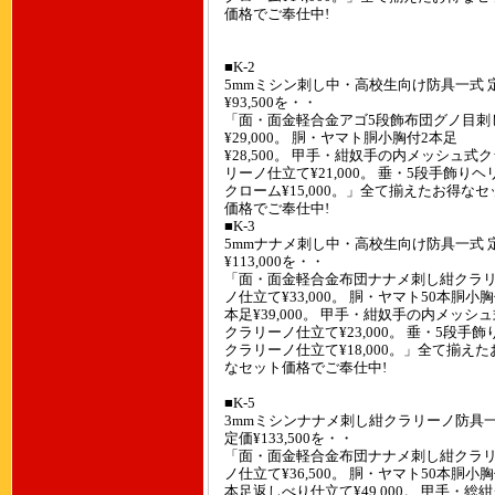
価格でご奉仕中!
■K-2
5mmミシン刺し中・高校生向け防具一式 
¥93,500を・・
「面・面金軽合金アゴ5段飾布団グノ目刺
¥29,000。 胴・ヤマト胴小胸付2本足
¥28,500。 甲手・紺奴手の内メッシュ式
リーノ仕立て¥21,000。 垂・5段手飾りヘ
クローム¥15,000。」全て揃えたお得なセ
価格でご奉仕中!
■K-3
5mmナナメ刺し中・高校生向け防具一式 
¥113,000を・・
「面・面金軽合金布団ナナメ刺し紺クラ
ノ仕立て¥33,000。 胴・ヤマト50本胴小胸
本足¥39,000。 甲手・紺奴手の内メッシ
クラリーノ仕立て¥23,000。 垂・5段手飾
クラリーノ仕立て¥18,000。」全て揃えた
なセット価格でご奉仕中!
■K-5
3mmミシンナナメ刺し紺クラリーノ防具
定価¥133,500を・・
「面・面金軽合金布団ナナメ刺し紺クラ
ノ仕立て¥36,500。 胴・ヤマト50本胴小胸
本足返しべり仕立て¥49,000。 甲手・総