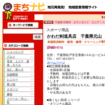
千葉県 印西市 タウンガイド エリア > 
スポーツ用品
かわだ剣道具店 千葉県元山
剣道防具制作・販売・修理・クリーニング
[詳細DATA]
ショッピング
住所： 千葉県松戸市五香南1-6-8 山一ビル
グルメ
TEL： 047-383-0071
美容 エステ 痩
ホームページ
身 ネイル
■独立開業者募集
住む 暮らす
・全国各県1店舗
・手数料、加盟店料などは不要
冠婚葬祭
・防具等、剣道具店として必要な商品はお
レジャー
たします
乗り物
・店舗をお持ちの方はもちろん、個人の家
業が可能
スポーツ
・やる気のある方
趣味
スクール・学ぶ・
■痛くない防具 シリーズ
塾
・オリジナル製品