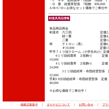
・C 甲手 総紺鹿草・2段飾 1段紺 1 ¥6
・D 垂 紺鹿草型張 7段飾 ¥96,000
A+B+C+D＝お得なセット価格でご奉仕中
剣道具用品情報
単品商品商会
剣道衣 六三四 定価2,
紺一重 定価4,
二重 定価12,0
袴 テトロン（黒） 定価6,
＃10,000 定価13,
甲手７ミリ頭クローム（小学生向け）定価
6ミリ頭紺鹿草 ２段飾り 定価
19,000
4ミリ頭紺鹿草 ２段飾り 定価
24,000
3ミリ頭総紺草・布団紺雲型張 
32,000
手刺1.8分頭総紺草・布団紺雲型張 定価
48,000
※お得な価格でご奉仕中！
掲載店募集中
｜
まちナビについて
｜
お問い合せ
｜
プラ