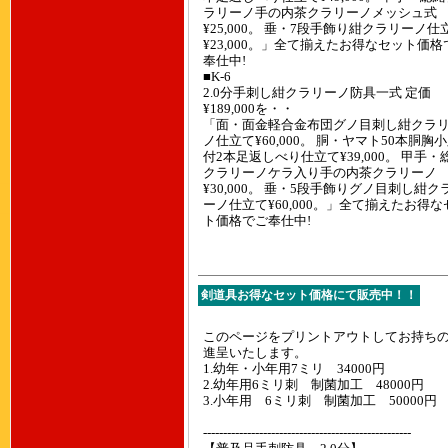
ラリーノ手の内茶クラリーノメッシュ式
¥25,000。 垂・7段手飾り紺クラリーノ仕
¥23,000。」全て揃えたお得なセット価格
奉仕中!
■K-6
2.0分手刺し紺クラリーノ防具一式 定価
¥189,000を・・
「面・面金軽合金布団グノ目刺し紺クラ
ノ仕立て¥60,000。 胴・ヤマト50本胴胸
付2本足返しべり仕立て¥39,000。 甲手・
クラリーノケラ入り手の内茶クラリーノ
¥30,000。 垂・5段手飾りグノ目刺し紺ク
ーノ仕立て¥60,000。」全て揃えたお得な
ト価格でご奉仕中!
剣道具お得なセット価格にて販売中！！
このページをプリントアウトしてお持ち
進呈いたします。
1.幼年・小年用7ミリ 34000円
2.幼年用6ミリ刺 制菌加工 48000円
3.小年用 6ミリ刺 制菌加工 50000円
----------------------------------------------------