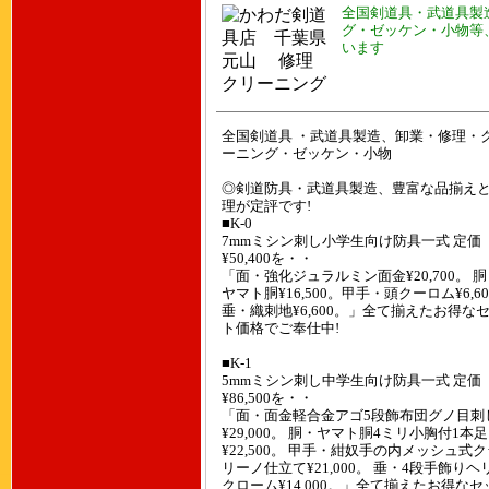
全国剣道具・武道具製
グ・ゼッケン・小物等
います
全国剣道具 ・武道具製造、卸業・修理・
ーニング・ゼッケン・小物
◎剣道防具・武道具製造、豊富な品揃え
理が定評です!
■K-0
7mmミシン刺し小学生向け防具一式 定価
¥50,400を・・
「面・強化ジュラルミン面金¥20,700。 
ヤマト胴¥16,500。甲手・頭クーロム¥6,6
垂・織刺地¥6,600。」全て揃えたお得な
ト価格でご奉仕中!
■K-1
5mmミシン刺し中学生向け防具一式 定価
¥86,500を・・
「面・面金軽合金アゴ5段飾布団グノ目刺
¥29,000。 胴・ヤマト胴4ミリ小胸付1本足
¥22,500。 甲手・紺奴手の内メッシュ式
リーノ仕立て¥21,000。 垂・4段手飾りヘ
クローム¥14,000。」全て揃えたお得なセ