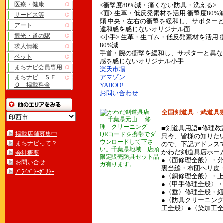
医療・健康
<衝撃度80%減・痛くない防具・洗える>
<面> 生革・低反発素材を活用 衝撃度80%
サービス等
頭 中央・左右の衝撃を緩和し、サポター
アート
違和感を感じないオリジナル面
観光・道の駅
<小手> 生革・生ゴム・低反発素材を活用 
80%減
求人情報
手首・腕の衝撃を緩和し、サポターと異な
ペット
感を感じないオリジナル小手
まちナビ会員専用
楽天市場
まちナビ ＳＥ
アマゾン
Ｏ 掲載料金
YAHOO!
お問い合わせ
全国剣道具・武道具
■剣道具用語■修理教
掲載店舗募集中
QRコードを携帯でダ
只今、皆様の知りた
ウンロードして下さ
まちナビって？
ので、下記アドレス
い。千葉県地域 店頭
かわだ剣道具店ホームページ 
会社概要
限定販売防具セット品
●〈面修理全般〉・
お問い合せ
ガ有ります。
裏当縫・布団ヘリ皮
ﾌﾟﾗｲﾊﾞｼｰﾎﾟﾘｼｰ
●〈銅修理全般〉・
●〈甲手修理全般〉
●〈垂〉修理全般・
●〈防具クリーニン
工全般〉●〈染加工