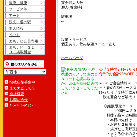
医療・健康
宴会最大人数
30人(着席時)
サービス等
アート
駐車場
--
観光・道の駅
求人情報
ペット
設備・サービス
まちナビ会員専用
個室あり、飲み放題メニューあり
まちナビ ＳＥ
Ｏ 掲載料金
ホームページ
◇『３時間』ゆったり飲
付!!◇お会計20％OFF
携帯のカメラで左のＱ
Ｒコードを読み取る
掲載店舗募集中
∞・∞ ご宴会情報 ∞・
か、URLを携帯に送信
＊＊春のNEWコース
まちナビって？
してアクセスしてくだ
ゆったり『３時間飲み
さい
会社概要
歓送迎会など最大３
お問い合せ
ﾌﾟﾗｲﾊﾞｼｰﾎﾟﾘｼｰ
◇組数限定コース 
4000円→２９
料理７品＋２時間飲
・本日の先付け
・お造り２種盛り
・揚げだし高野豆富
・まぐろかまのスペ