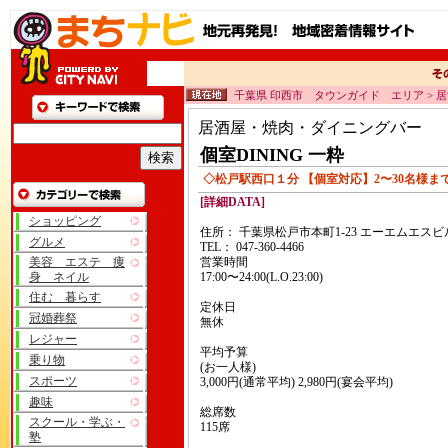
千葉県 印西市 タウンガイド エリア >
居酒屋・焼肉・ダイニングバー
個室DINING 一粋
◇松戸駅西口１分 【個室対応】2〜30名様ま
[詳細DATA]
ショッピング
住所： 千葉県松戸市本町1-23 エーエムエスビ
グルメ
TEL： 047-360-4466
美容 エステ 痩
営業時間
身 ネイル
17:00〜24:00(L.O.23:00)
住む 暮らす
定休日
冠婚葬祭
無休
レジャー
平均予算
乗り物
(お一人様)
スポーツ
3,000円(通常平均) 2,980円(宴会平均)
趣味
総席数
スクール・学ぶ・
115席
塾