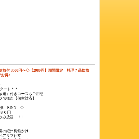
放付 3500円〜◇【2980円】期間限定 料理７品飲放
でお得♪
∞
スタート＊＊
放題』付きコースもご用意
０名様迄【個室対応】
凛 RINN ◇
８０円
み放題 ！！
の紀州梅餡かけ
アリブ仕立