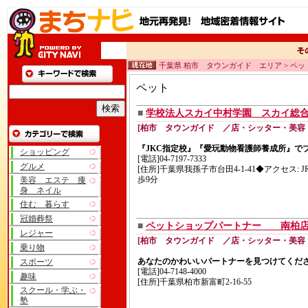
千葉県 柏市 タウンガイド エリア > ペッ
ペット
■
学校法人スカイ中村学園 スカイ総
[柏市 タウンガイド ／店・シッター・美容
『JKC指定校』『愛玩動物看護師養成所』で
ショッピング
[電話]04-7197-7333
グルメ
[住所]千葉県我孫子市台田4-1-41◆アクセス: 
歩9分
美容 エステ 痩
身 ネイル
住む 暮らす
冠婚葬祭
■
ペットショップパートナー 南柏店
レジャー
[柏市 タウンガイド ／店・シッター・美容
乗り物
あなたのかわいいパートナーを見つけてくだ
スポーツ
[電話]04-7148-4000
趣味
[住所]千葉県柏市新富町2-16-55
スクール・学ぶ・
塾