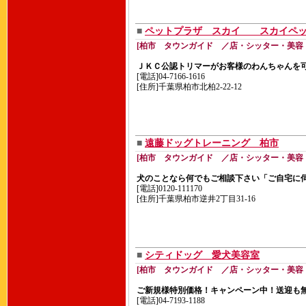
■
ペットプラザ スカイ スカイペッ
[柏市 タウンガイド ／店・シッター・美容
ＪＫＣ公認トリマーがお客様のわんちゃんを可
[電話]04-7166-1616
[住所]千葉県柏市北柏2-22-12
■
遠藤ドッグトレーニング 柏市
[柏市 タウンガイド ／店・シッター・美容
犬のことなら何でもご相談下さい「ご自宅に
[電話]0120-111170
[住所]千葉県柏市逆井2丁目31-16
■
シティドッグ 愛犬美容室
[柏市 タウンガイド ／店・シッター・美容
ご新規様特別価格！キャンペーン中！送迎も
[電話]04-7193-1188