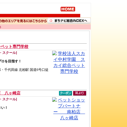
ト
合ペット専門学校
・スクール]
プロを目指す！
JR・千代田線 北柏駅 国道6号口徒
 八ヶ崎店
・スクール]
さい！