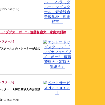
トサロン&ホテル)
ェ“ブブズ・ポー”・遠藤警察犬・家庭犬訓練
・スクール]
グスクール」のトレーナーが全力
・スクール]
シッター ★特に猫さんのお世話
陽だまりの丘303