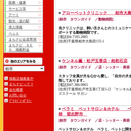
医療・健康
サービス等
■
アローペットクリニック 柏市大
アート
[柏市 タウンガイド ／動物病院]
観光・道の駅
求人情報
当クリニックは、飼い主さんとのコミュニケ
ポートする動物病院です。
ペット
[電話]04-7193-2005
まちナビ会員専用
[住所]千葉県柏市大島田155-1
まちナビ ＳＥ
Ｏ 掲載料金
■
ケンネル薫・松戸五香店・柏初石店
[柏市 タウンガイド ／店・シッター・美容
スタッフ全員が犬を心から愛し、「自分の犬
掲載店舗募集中
指しております。
まちナビって？
[電話]047-386-9963
[住所]千葉県松戸市五香1丁目5-22 「ケンネ
会社概要
ズスクール サガン
お問い合せ
ﾌﾟﾗｲﾊﾞｼｰﾎﾟﾘｼｰ
■
ベラミ ペットサロン＆ホテル ベ
校 習志野市
[柏市 タウンガイド ／店・シッター・美容
ペットサロン＆ホテル ベラミ、ペットに関