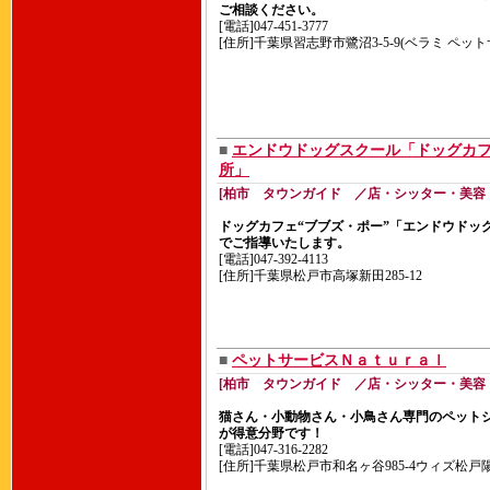
ご相談ください。
[電話]047-451-3777
[住所]千葉県習志野市鷺沼3-5-9(ベラミ ペッ
■
エンドウドッグスクール「ドッグカフ
所」
[柏市 タウンガイド ／店・シッター・美容
ドッグカフェ“ブブズ・ポー”「エンドウドッ
でご指導いたします。
[電話]047-392-4113
[住所]千葉県松戸市高塚新田285-12
■
ペットサービスＮａｔｕｒａｌ
[柏市 タウンガイド ／店・シッター・美容
猫さん・小動物さん・小鳥さん専門のペット
が得意分野です！
[電話]047-316-2282
[住所]千葉県松戸市和名ヶ谷985-4ウィズ松戸