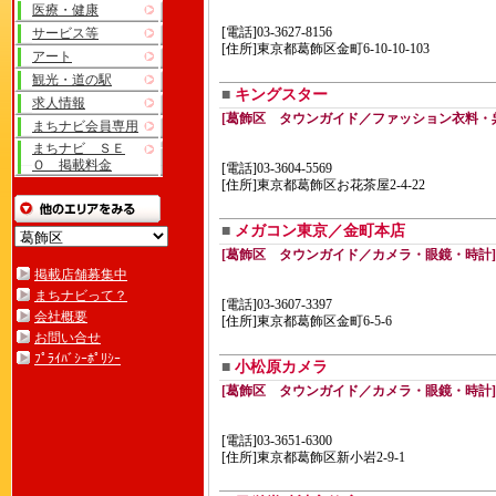
医療・健康
[電話]03-3627-8156
サービス等
[住所]東京都葛飾区金町6-10-10-103
アート
観光・道の駅
■
キングスター
求人情報
[葛飾区 タウンガイド／ファッション衣料・
まちナビ会員専用
まちナビ ＳＥ
Ｏ 掲載料金
[電話]03-3604-5569
[住所]東京都葛飾区お花茶屋2-4-22
■
メガコン東京／金町本店
[葛飾区 タウンガイド／カメラ・眼鏡・時計]
掲載店舗募集中
まちナビって？
[電話]03-3607-3397
会社概要
[住所]東京都葛飾区金町6-5-6
お問い合せ
ﾌﾟﾗｲﾊﾞｼｰﾎﾟﾘｼｰ
■
小松原カメラ
[葛飾区 タウンガイド／カメラ・眼鏡・時計]
[電話]03-3651-6300
[住所]東京都葛飾区新小岩2-9-1