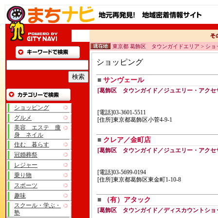
東京都 葛飾区 タウンガイドエリア > シ
ショッピング
■
サンヴェール
[葛飾区 タウンガイド／ジュエリー・アクセ
ショッピング
[電話]03-3601-5511
グルメ
[住所]東京都葛飾区小菅4-9-1
美容 エステ 痩
身 ネイル
■
クレア／金町店
住む 暮らす
[葛飾区 タウンガイド／ジュエリー・アクセ
冠婚葬祭
レジャー
[電話]03-5699-0194
乗り物
[住所]東京都葛飾区東金町1-10-8
スポーツ
趣味
■
（有）アタック
スクール・学ぶ・
[葛飾区 タウンガイド／ディスカウントショ
塾