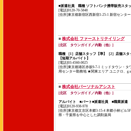
■派遣社員 職種 ソフトバンク携帯販売スタ
[電話]0120-70-5848
[住所]東京都新宿区西新宿1-25-1 新宿センター
■
株式会社 ファーストリテイリング
[北区 タウンガイド／内勤（他）]
職種 ［1］店舗スタッフ【準】［2］店舗スタ
【短期アルバイト】
[電話]03-4560-0025
[住所]東京都港区赤坂9-7-1 ミッドタウン
用センター勤務地 ★関東エリア ユニクロ、g.
■
株式会社パーソナルアシスト
[北区 タウンガイド／内勤（他）]
アルバイト ■パート■派遣社員 ■職業派遣
[電話]0120-938-978
[住所]東京都文京区本郷3-15-4 本郷小林ビ
県・千葉県を中心とした調剤薬局