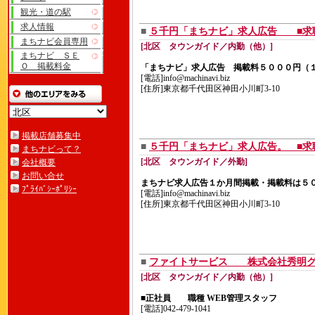
観光・道の駅
求人情報
■
５千円「まちナビ」求人広告 ■求
まちナビ会員専用
[北区 タウンガイド／内勤（他）]
まちナビ ＳＥ
Ｏ 掲載料金
「まちナビ」求人広告 掲載料５０００円（
[電話]info@machinavi.biz
[住所]東京都千代田区神田小川町3-10
掲載店舗募集中
■
５千円「まちナビ」求人広告。 ■求
まちナビって？
[北区 タウンガイド／外勤]
会社概要
お問い合せ
まちナビ求人広告１か月間掲載・掲載料は
ﾌﾟﾗｲﾊﾞｼｰﾎﾟﾘｼｰ
[電話]info@machinavi.biz
[住所]東京都千代田区神田小川町3-10
■
ファイトサービス 株式会社秀明グ
[北区 タウンガイド／内勤（他）]
■正社員 職種 WEB管理スタッフ
[電話]042-479-1041