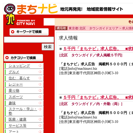
東京都 北区 タウンガイドエリア > 求人情
求人情報
■
５千円「まちナビ」求人広告。 ■求
[北区 タウンガイド／求人掲載５千円]
「まちナビ」求人広告 掲載料５０００円（
ショッピング
[電話]info@machinavi.biz
グルメ
[住所]東京都千代田区神田小川町3-10
住む 暮らす
レジャー
乗り物
スポーツ
■
５千円「まちナビ」求人広告。 ■求
趣味
[北区 タウンガイド／内・外勤（両）]
スクール・学ぶ・
「まちナビ」求人広告 掲載料５０００円（
塾
[電話]info@machinavi.biz
医療・健康
[住所]東京都千代田区神田小川町3-10
サービス等
アート