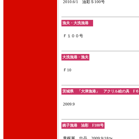
2010.6/1 油彩Ｓ100号
漁夫・大洗漁港
Ｆ１００号
大洗漁港・漁夫
Ｆ10
茨城県 「大津漁港」 アクリル絵の具 F６
2009.9
銚子漁港 油彩 F100号
青枢展 出品 2009.9/18〜