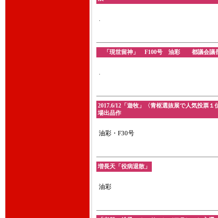
.
「現世留神」 F100号 油彩 都議会議長賞 
.
2017.6/12「遊牧」〈青枢選抜展で人気投
場出品作
油彩・F30号
増長天「役病退散」
油彩