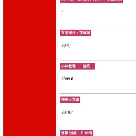
/
五浦海岸：茨城県
80号
小林牧場 油彩
2009.6
増長天立像
2019.7
進撃1油彩 F100号