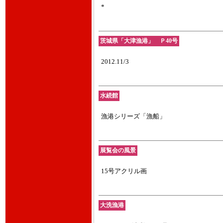
*
茨城県「大津漁港」 Ｐ40号
2012.11/3
水続館
漁港シリーズ「漁船」
展覧会の風景
15号アクリル画
大洗漁港