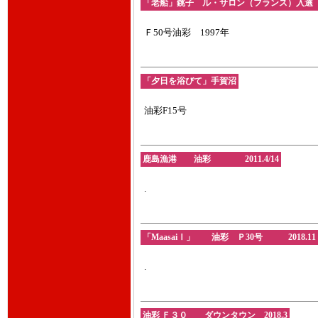
「老船」銚子 ル・サロン（フランス）入
Ｆ50号油彩 1997年
「夕日を浴びて」手賀沼
油彩F15号
鹿島漁港 油彩 2011.4/14
.
「MaasaiⅠ」 油彩 Ｐ30号 2018.11
.
油彩 Ｆ３０ ダウンタウン 2018.3