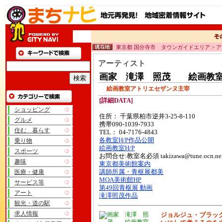
東京都 国分寺市 タウンガイドエリア > 
アーティスト
画家 滝澤 照茂 絵画教
絵画教室アトリエセザンヌ主宰
[詳細DATA]
ショッピング
住所： 千葉県柏市逆井3-25-8-110
グルメ
携帯090-1039-7933
住む 暮らす
TEL： 04-7176-4843
各教室H/P作品公開
乗り物
絵画教室H/P
スポーツ
お問合せ:教室名必須 takizawa@tune.ocn.ne.
趣味
東京都美術館案内
医療・健康
講師所属・青枢展都美
MOA美術館HP
サービス等
第49回青枢展 動画
アート
滝澤照茂作品
観光・道の駅
求人情報
ジョルジュ・ブラッ