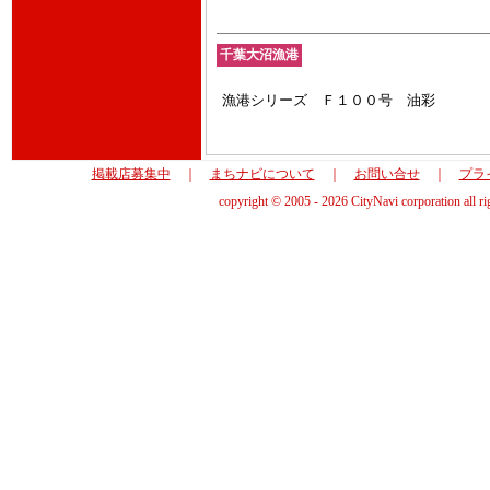
千葉大沼漁港
漁港シリーズ Ｆ１００号 油彩
掲載店募集中
｜
まちナビについて
｜
お問い合せ
｜
プラ
copyright © 2005 - 2026 CityNavi corporation all ri