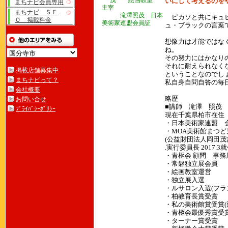
いにして考えるのを
まちナビ会員専用
まちナビ ＳＥ
滝澤照茂 日本
ピカソと共にキュビ
Ｏ 掲載料金
美術家連盟会員証
ュ・ブラックの言葉
想像力は才能ではな
ね。
その努力にはかなり
それに耐えられなく
掲載店舗募集中
ということなのでし
まちナビって？
私自身自問自答の毎
会社概要
略歴
お問い合せ
■講師 滝澤 照茂
ﾌﾟﾗｲﾊﾞｼｰﾎﾟﾘｼｰ
現在千葉県柏市在住
・日本美術家連盟
・MOA美術館まつど
(公益財団法人岡田茂
.実行委員長 2017.3
・青枢会 顧問 事務
・常磐独立展会員
・絵画教室運営
・独立展入選
・ルサロン入選(フラ
・柏教育長賞受賞
・私の美術館賞受賞(
・青柩会最優秀賞受賞
・ターナー賞受賞