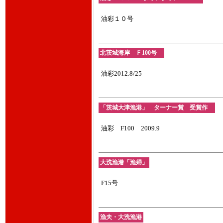
油彩１０号
北茨城海岸 Ｆ100号
油彩2012.8/25
「茨城大津漁港」 ターナー賞 受賞作
油彩 F100 2009.9
大洗漁港「漁婦」
F15号
漁夫・大洗漁港