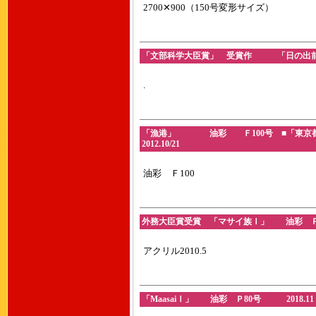
2700✕900（150号変形サイズ）
「文部科学大臣賞」 受賞作 「日の出前」 
.
「漁港」 油彩 Ｆ100号 ■「東京
2012.10/21
油彩 Ｆ100
外務大臣賞受賞 「マサイ族Ⅰ」 油彩 Ｐ8
アクリル2010.5
「MaasaiⅠ」 油彩 Ｐ80号 2018.11