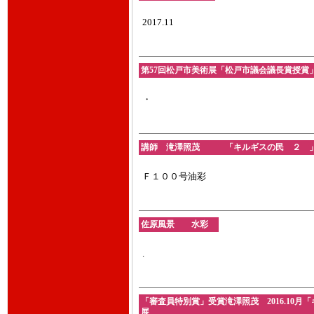
2017.11
第57回松戸市美術展「松戸市議会議長賞授賞」増長
・
講師 滝澤照茂 「キルギスの民 ２ 」 油彩
Ｆ１００号油彩
佐原風景 水彩
.
「審査員特別賞」受賞滝澤照茂 2016.10月
展