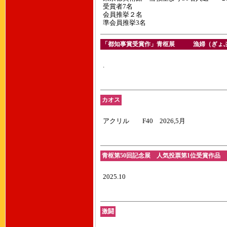
受賞者7名
会員推挙２名
準会員推挙3名
「都知事賞受賞作」青枢展 漁婦（ぎょふ）
.
カオス
アクリル F40 2026,5月
青枢第50回記念展 人気投票第1位受賞作品 「
2025.10
激闘