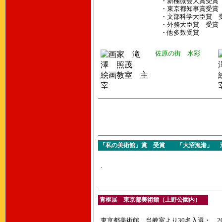
・新極微会大賞受賞
・東京都知事賞受賞
・文部科学大臣賞 
・外務大臣賞 受賞
・他多数受賞
佐原の街 水彩
「私の美術館」賞 受賞 「大沼漁港」 油彩 
.
青枢展 東京都美術館（上野公園内）
東京都美術館 当教室より30名入選・ 201