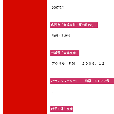
2007/7/4
印西市「亀成り川・夏の終わり」
油彩・F10号
茨城県「大津漁港」
アクリル Ｆ50 ２００９、１２
パラレルワールード」 油彩 Ｓ１００号 201
.
銚子：外川漁港