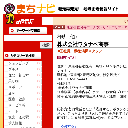
東京都 国分寺市 タウンガイドエリア > 
内勤（他）
株式会社ワタナベ商事
■正社員 職種 清掃スタッフ
[詳細DATA]
ショッピング
住所： 東京都新宿区高田馬場2-14-5 キクチビル
グルメ
ナイトウ
勤務地 <東京都>豊島区池袋、渋谷区渋谷
住む 暮らす
TEL： 03-5155-4443
乗り物
掲載社名
スポーツ
:株式会社ワタナベ商事
企業概要 【事業内容】ホテル・飲食店プロデ
趣味
備考 正社員採用積極企業★物流・運搬・設備
医療・健康
サービス等
応募方法 お電話または「応募する」ボタンを
アート
さい。こちらより折り返しご連絡をさせて頂
観光・道の駅
面接時には履歴書(写真貼付)をご持参下さい。
求人情報
「応募する」