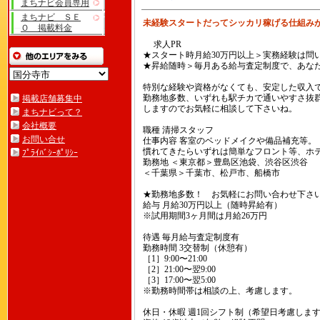
まちナビ会員専用
まちナビ ＳＥ
未経験スタートだってシッカリ稼げる仕組み
Ｏ 掲載料金
求人PR
★スタート時月給30万円以上＞実務経験は問
★昇給随時＞毎月ある給与査定制度で、あな
特別な経験や資格がなくても、安定した収入
勤務地多数、いずれも駅チカで通いやすさ抜
掲載店舗募集中
しますのでお気軽に相談して下さいね。
まちナビって？
会社概要
職種 清掃スタッフ
お問い合せ
仕事内容 客室のベッドメイクや備品補充等。
慣れてきたらいずれは簡単なフロント等、ホ
ﾌﾟﾗｲﾊﾞｼｰﾎﾟﾘｼｰ
勤務地 ＜東京都＞豊島区池袋、渋谷区渋谷
＜千葉県＞千葉市、松戸市、船橋市
★勤務地多数！ お気軽にお問い合わせ下さ
給与 月給30万円以上（随時昇給有）
※試用期間3ヶ月間は月給26万円
待遇 毎月給与査定制度有
勤務時間 3交替制（休憩有）
［1］9:00〜21:00
［2］21:00〜翌9:00
［3］17:00〜翌5:00
※勤務時間帯は相談の上、考慮します。
休日・休暇 週1回シフト制（希望日考慮しま