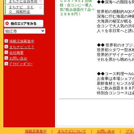
ＣＵＳＩＮＥ】団体
まちナビ会員専用
◆◆深海への階段を
様・合コンに一番人
まちナビ ＳＥ
気!!飲み放題付７品⇒
Ｏ 掲載料金
世界初の感動的AQU
２９８８円！
深海に佇む海底の神
大海原の秘宝
合コンで大人気の渋
人々を非日常へと誘
掲載店舗募集中
◆◆ 世界初のオブジェ 
まちナビって？
世界初☆タワー型水槽
会社概要
世界的デザイナーが
お問い合せ
それを席から眺められる
ﾌﾟﾗｲﾊﾞｼｰﾎﾟﾘｼｰ
◆◆コース料理〜Atlan
お食事は本場シェフ
新鮮食材とセンスが
らに飲み放題８８８
特別合コンコースは
掲載店募集中
｜
まちナビについて
｜
お問い合せ
｜
プラ