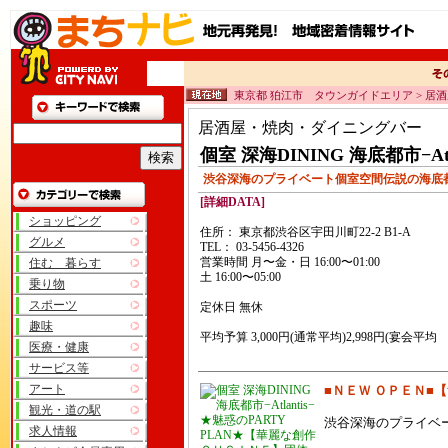
東京都 狛江市 タウンガイドエリア > 
居酒屋・焼肉・ダイニングバー
個室 深海DINING 海底都市−Atla
渋谷深海のプライベート個室空間伝説の海底
[詳細DATA]
ショッピング
住所： 東京都渋谷区宇田川町22-2 B1-A
グルメ
TEL： 03-5456-4326
営業時間 月〜金・日 16:00〜01:00
住む 暮らす
土 16:00〜05:00
乗り物
スポーツ
定休日 無休
趣味
平均予算 3,000円(通常平均)2,998円(宴会平均
医療・健康
サービス等
アート
■ＮＥＷ ＯＰＥＮ■
観光・道の駅
★魅惑のPARTY
渋谷深海のプライベ
求人情報
PLAN★【華麗な創作