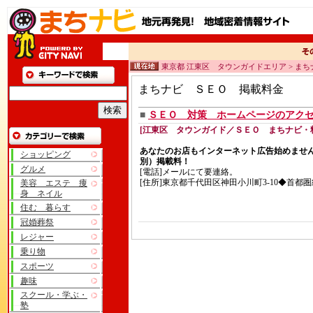
東京都 江東区 タウンガイドエリア > ま
まちナビ ＳＥＯ 掲載料金
■
ＳＥＯ 対策 ホームページのアク
[江東区 タウンガイド／ＳＥＯ まちナビ・
あなたのお店もインターネット広告始めませ
ショッピング
別）掲載料！
グルメ
[電話]メールにて要連絡。
[住所]東京都千代田区神田小川町3-10◆首都
美容 エステ 痩
身 ネイル
住む 暮らす
冠婚葬祭
レジャー
乗り物
スポーツ
趣味
スクール・学ぶ・
塾