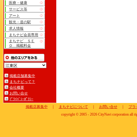
医療・健康
サービス等
アート
観光・道の駅
求人情報
まちナビ会員専用
まちナビ ＳＥ
Ｏ 掲載料金
掲載店舗募集中
まちナビって？
会社概要
お問い合せ
ﾌﾟﾗｲﾊﾞｼｰﾎﾟﾘｼｰ
掲載店募集中
｜
まちナビについて
｜
お問い合せ
｜
プラ
copyright © 2005 - 2026 CityNavi corporation all ri