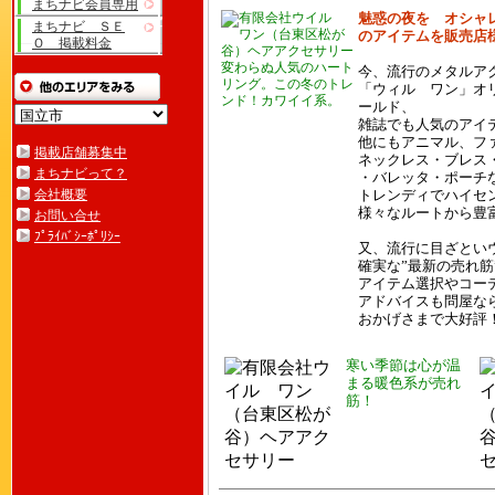
まちナビ会員専用
魅惑の夜を オシャ
まちナビ ＳＥ
のアイテムを販売店
Ｏ 掲載料金
変わらぬ人気のハート
今、流行のメタルア
リング。この冬のトレ
「ウィル ワン」オ
ンド！カワイイ系。
ールド、
雑誌でも人気のアイ
他にもアニマル、フ
掲載店舗募集中
ネックレス・ブレス
まちナビって？
・バレッタ・ポーチ
会社概要
トレンディでハイセ
様々なルートから豊
お問い合せ
ﾌﾟﾗｲﾊﾞｼｰﾎﾟﾘｼｰ
又、流行に目ざとい
確実な”最新の売れ
アイテム選択やコー
アドバイスも問屋な
おかげさまで大好評
寒い季節は心が温
まる暖色系が売れ
筋！