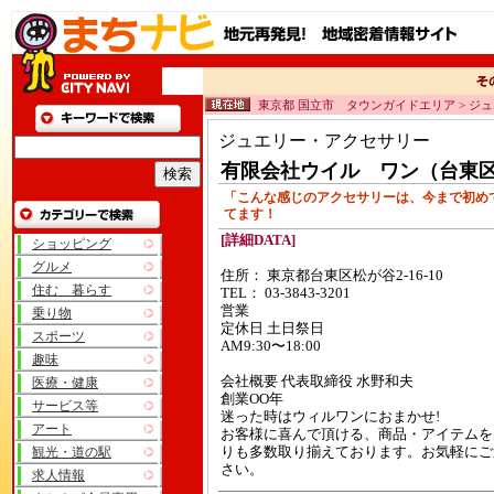
東京都 国立市 タウンガイドエリア > ジ
ジュエリー・アクセサリー
有限会社ウイル ワン（台東
「こんな感じのアクセサリーは、今まで初め
てます！
[詳細DATA]
ショッピング
グルメ
住所： 東京都台東区松が谷2-16-10
住む 暮らす
TEL： 03-3843-3201
営業
乗り物
定休日 土日祭日
スポーツ
AM9:30〜18:00
趣味
会社概要 代表取締役 水野和夫
医療・健康
創業OO年
サービス等
迷った時はウィルワンにおまかせ!
アート
お客様に喜んで頂ける、商品・アイテムを
観光・道の駅
りも多数取り揃えております。お気軽にご
さい。
求人情報