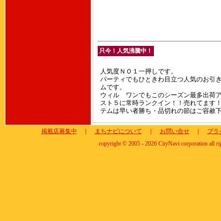
只今！人気沸騰中！
人気度ＮＯ１一押しです。
パーティでもひときわ目立つ人気のお引
ムです。
ウィル ワンでもこのシーズン最多出荷
スト５に常時ランクイン！！売れてます
テムは早い者勝ち・品切れの節はご容赦
掲載店募集中
｜
まちナビについて
｜
お問い合せ
｜
プラ
copyright © 2005 - 2026 CityNavi corporation all ri