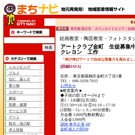
東京都 国立市 タウンガイドエリア > 絵
絵画教室・陶芸教室・フォトスタ
アートクラブ金町 生徒募集
クレヨン 工作
「伸び伸びアートで自由な想像力を高めまし
ショッピング
[詳細DATA]
グルメ
住所： 東京都葛飾区金町六丁目5番
住む 暮らす
TEL： 090-1039-7933
乗り物
お問合せ
■教室案内 ■
スポーツ
◆子供の部:5才〜小6まで
趣味
第1・3火曜日(月2回)
医療・健康
①15:50〜16:50 ②16:10～17:10
(2部制・1レッスン60分授業)
サービス等
月会費 3,000円(教材費込)
アート
入会金3,000円
観光・道の駅
講師 奥寺正美 HP
金町成人の部HP
求人情報