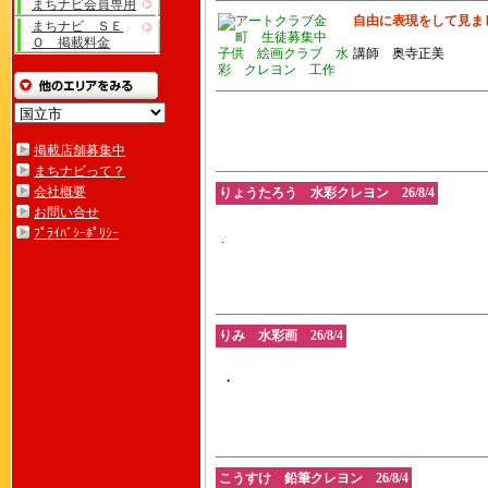
まちナビ会員専用
自由に表現をして見ま
まちナビ ＳＥ
Ｏ 掲載料金
講師 奥寺正美
掲載店舗募集中
まちナビって？
会社概要
りょうたろう 水彩クレヨン 26/8/4
お問い合せ
ﾌﾟﾗｲﾊﾞｼｰﾎﾟﾘｼｰ
.
りみ 水彩画 26/8/4
・
こうすけ 鉛筆クレヨン 26/8/4