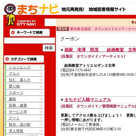
東京都 目黒区 タウンガイドエリア > クー
クーポン
■
画家 滝澤 照茂 絵画教室 
[目黒区 タウンガイド／アーティスト]
絵画教室アトリエセザンヌ主宰
ショッピング
[電話]04-7176-4843
グルメ
[住所]千葉県柏市逆井3-25-8-110携帯090-1039-7
住む 暮らす
乗り物
スポーツ
趣味
■
まちナビ入稿マニュアル
医療・健康
[目黒区 タウンガイド／管理画面マニュアル]
サービス等
更新してアクセス数を上げましょう！ 更新
アート
一押し情報にあがります。
観光・道の駅
[電話]メールにて要連絡。
[住所]東京都千代田区神田小川町3-10
求人情報