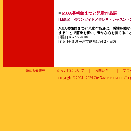
■
MOA美術館まつど児童作品展
[目黒区 タウンガイド／習い事・レッスン・
MOA美術館まつど児童作品展は、感性を働か
することで情操を養い、豊かな心を育てるこ
[電話]047-727-1808
[住所]千葉県松戸市紙敷1584-2岡田方
掲載店募集中
｜
まちナビについて
｜
お問い合せ
｜
プラ
copyright © 2005 - 2026 CityNavi corporation all ri