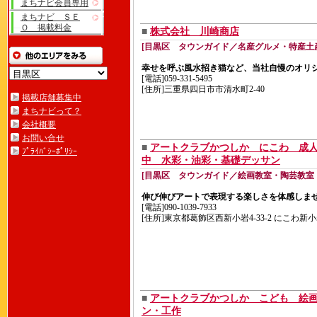
まちナビ会員専用
まちナビ ＳＥ
Ｏ 掲載料金
■
株式会社 川崎商店
[目黒区 タウンガイド／名産グルメ・特産土
幸せを呼ぶ風水招き猫など、当社自慢のオリ
[電話]059-331-5495
[住所]三重県四日市市清水町2-40
掲載店舗募集中
まちナビって？
会社概要
お問い合せ
■
アートクラブかつしか にこわ 成
ﾌﾟﾗｲﾊﾞｼｰﾎﾟﾘｼｰ
中 水彩・油彩・基礎デッサン
[目黒区 タウンガイド／絵画教室・陶芸教室
伸び伸びアートで表現する楽しさを体感しま
[電話]090-1039-7933
[住所]東京都葛飾区西新小岩4-33-2 にこわ新
■
アートクラブかつしか こども 絵
ン・工作