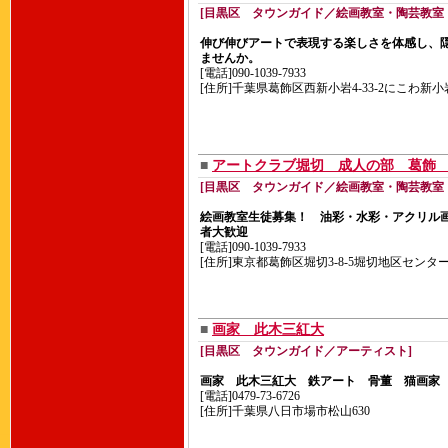
[目黒区 タウンガイド／絵画教室・陶芸教室
伸び伸びアートで表現する楽しさを体感し、
ませんか。
[電話]090-1039-7933
[住所]千葉県葛飾区西新小岩4-33-2にこわ新小
■
アートクラブ堀切 成人の部 葛
[目黒区 タウンガイド／絵画教室・陶芸教室
絵画教室生徒募集！ 油彩・水彩・アクリル
者大歓迎
[電話]090-1039-7933
[住所]東京都葛飾区堀切3-8-5堀切地区センタ
■
画家 此木三紅大
[目黒区 タウンガイド／アーティスト]
画家 此木三紅大 鉄アート 骨董 猫画家
[電話]0479-73-6726
[住所]千葉県八日市場市松山630