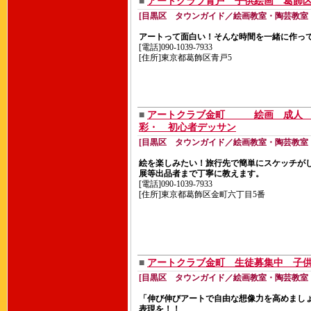
■
アートクラブ青戸 子供絵画 葛飾区
[目黒区 タウンガイド／絵画教室・陶芸教室
アートって面白い！そんな時間を一緒に作っ
[電話]090-1039-7933
[住所]東京都葛飾区青戸5
■
アートクラブ金町 絵画 成
彩・ 初心者デッサン
[目黒区 タウンガイド／絵画教室・陶芸教室
絵を楽しみたい！旅行先で簡単にスケッチが
展等出品者まで丁寧に教えます。
[電話]090-1039-7933
[住所]東京都葛飾区金町六丁目5番
■
アートクラブ金町 生徒募集中 子
[目黒区 タウンガイド／絵画教室・陶芸教室
「伸び伸びアートで自由な想像力を高めまし
表現を！！