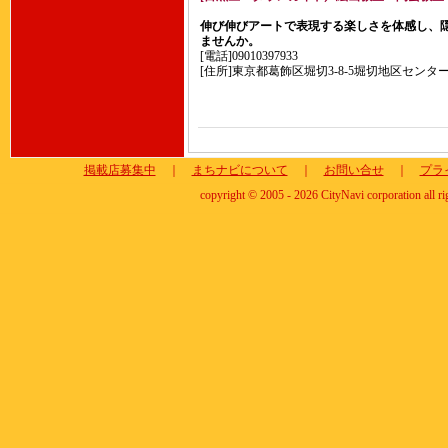
伸び伸びアートで表現する楽しさを体感し、
ませんか。
[電話]09010397933
[住所]東京都葛飾区堀切3-8-5堀切地区センタ
掲載店募集中
｜
まちナビについて
｜
お問い合せ
｜
プラ
copyright © 2005 - 2026 CityNavi corporation all ri