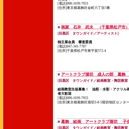
[電話]090-1039-7933
[住所]東京都葛飾区金町六丁目5番
■
画家 石井 武夫 （千葉県松戸市
[目黒区 タウンガイド／アーティスト]
独立展会員 審査委員
[電話]047-341-7787
[住所]千葉県松戸市東平賀572-4
■
アートクラブ堀切 成人の部 葛
[目黒区 タウンガイド／絵画教室・陶芸教室
絵画教室生徒募集！ 油彩・水彩・アクリル
者大歓迎
[電話]090-1039-7933
[住所]東京都葛飾区堀切3-8-5堀切地区センタ
■
葛飾 絵画 アートクラブ堀切 
[目黒区 タウンガイド／絵画教室・陶芸教室