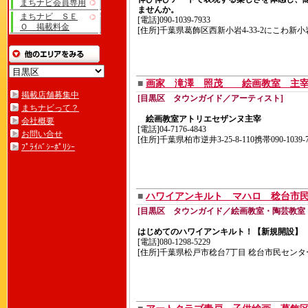
まちナビ会員専用
ませんか。
まちナビ ＳＥ
[電話]090-1039-7933
Ｏ 掲載料金
[住所]千葉県葛飾区西新小岩4-33-2にこわ新小
■
画家 滝澤 照茂 絵画教室 
掲載店舗募集中
[目黒区 タウンガイド／アーティスト]
まちナビって？
絵画教室アトリエセザンヌ主宰
会社概要
[電話]04-7176-4843
お問い合せ
[住所]千葉県柏市逆井3-25-8-110携帯090-1039-7
ﾌﾟﾗｲﾊﾞｼｰﾎﾟﾘｼｰ
■
ハワイアンキルト マハロ 稔台市
[目黒区 タウンガイド／絵画教室・陶芸教室
はじめてのハワイアンキルト！【新規開設】
[電話]080-1298-5229
[住所]千葉県松戸市稔台7丁目 稔台市民センタ