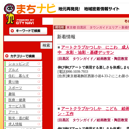
東京都 目黒区 タウンガイドエリア > 新着
新着情報
■
アートクラブかつしか にこわ 成
中 水彩・油彩・基礎デッサン
[目黒区 タウンガイド／絵画教室・陶芸教室
ショッピング
伸び伸びアートで表現する楽しさを体感しま
グルメ
[電話]090-1039-7933
住む 暮らす
[住所]東京都葛飾区西新小岩4-33-2 にこわ新
乗り物
スポーツ
趣味
医療・健康
サービス等
■
アートクラブかつしか こども 絵
アート
ン・工作
観光・道の駅
[目黒区 タウンガイド／絵画教室・陶芸教室
求人情報
伸び伸びアートで表現する楽しさを体感し、