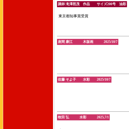
講師 滝澤照茂 作品 サイズ200号 油彩
東京都知事賞受賞
座間 康江 木版画 2025/10/7
佐藤 そよ子 水彩 2025/10/7
牧田 弘 水彩 2025,7/1