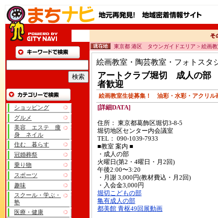
東京都 港区 タウンガイドエリア > 絵画
絵画教室・陶芸教室・フォトスタ
アートクラブ堀切 成人の部
者歓迎
絵画教室生徒募集！ 油彩・水彩・アクリル
ショッピング
[詳細DATA]
グルメ
住所： 東京都葛飾区堀切3-8-5
美容 エステ 痩
堀切地区センター内会議室
身 ネイル
TEL： 090-1039-7933
住む 暮らす
■教室 案内 ■
・成人の部
冠婚葬祭
火曜日(第2・4曜日・月2回)
乗り物
午後2:00〜3:20
スポーツ
・月謝 3,000円(教材費込・月2回)
趣味
・入会金3,000円
堀切こどもの部
スクール・学ぶ・
亀有成人の部
塾
都美館 青枢49回展動画
医療・健康