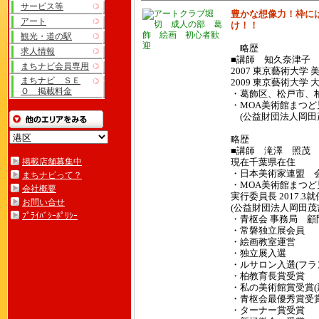
サービス等
豊かな想像力！枠に
アート
け！！
観光・道の駅
略歴
求人情報
■講師 知久奈津子
まちナビ会員専用
2007 東京藝術大学
まちナビ ＳＥ
2009 東京藝術大学
Ｏ 掲載料金
・葛飾区、松戸市
・MOA美術館まつど
(公益財団法人岡田
略歴
■講師 滝澤 照茂
掲載店舗募集中
現在千葉県在住
・日本美術家連盟
まちナビって？
・MOA美術館まつど
会社概要
実行委員長 2017.3就
お問い合せ
(公益財団法人岡田茂
ﾌﾟﾗｲﾊﾞｼｰﾎﾟﾘｼｰ
・青枢会 事務局 顧
・常磐独立展会員
・絵画教室運営
・独立展入選
・ルサロン入選(フラ
・柏教育長賞受賞
・私の美術館賞受賞(
・青枢会最優秀賞受賞
・ターナー賞受賞