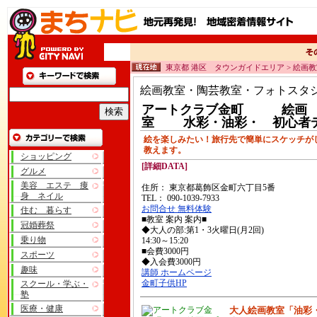
東京都 港区 タウンガイドエリア > 絵画
絵画教室・陶芸教室・フォトスタ
アートクラブ金町 絵画
室 水彩・油彩・ 初心者
絵を楽しみたい！旅行先で簡単にスケッチが
教えます。
ショッピング
[詳細DATA]
グルメ
美容 エステ 痩
住所： 東京都葛飾区金町六丁目5番
身 ネイル
TEL： 090-1039-7933
お問合せ 無料体験
住む 暮らす
■教室 案内 案内■
冠婚葬祭
◆大人の部:第1・3火曜日(月2回)
乗り物
14:30～15:20
■会費3000円
スポーツ
◆入会費3000円
趣味
講師 ホームページ
金町子供HP
スクール・学ぶ・
塾
医療・健康
大人絵画教室「油彩