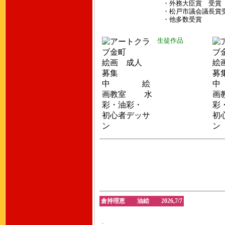
・外務大臣賞 受賞
・松戸市議会議長賞
・他多数受賞
生徒作品
倉持理恵 油絵 2026,7/7
.