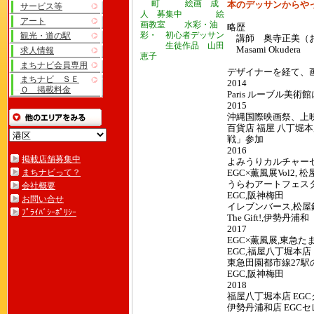
本のデッサンからや
サービス等
アート
略歴
観光・道の駅
講師 奥寺正美（
生徒作品 山田
Masami Okudera
求人情報
恵子
まちナビ会員専用
デザイナーを経て、
まちナビ ＳＥ
2014
Ｏ 掲載料金
Paris ルーブル美術館
2015
沖縄国際映画祭、上映
百貨店 福屋 八丁堀本店
戦」参加
2016
掲載店舗募集中
よみうりカルチャー
まちナビって？
EGC×薫風展Vol2, 
うらわアートフェスタ
会社概要
EGC,阪神梅田
お問い合せ
イレブンバース,松屋
ﾌﾟﾗｲﾊﾞｼｰﾎﾟﾘｼｰ
The Gift!,伊勢丹浦和
2017
EGC×薫風展,東急た
EGC,福屋八丁堀本店
東急田園都市線27駅
EGC,阪神梅田
2018
福屋八丁堀本店 EG
伊勢丹浦和店 EGC