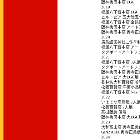
阪神梅田本店 EGC
2019
福屋八丁堀本店 EGC
ヒルトピア 五大陸五
福屋八丁堀本店 金銀
阪神梅田本店 アート
阪神梅田本店 奥寺正
2020
廣島護国神社ご朱印
福屋八丁堀本店 アー
タグボートアートフェアIn
2021
福屋八丁堀本店 3人
タグボートアートフェアIn
阪神梅田本店 奥寺正
ヒルトピア 大EGC展
香林坊大和百貨店 若
松菱百貨店 洋画小品
福屋八丁堀本店 Next Ge
2022
いよてつ高島屋 2人
松菱百貨店 2人展
高槻阪急 個展
阪神梅田本店 大EGC
2023
大和富山店 奥寺正美
GINZASIX 奥寺正美
2024