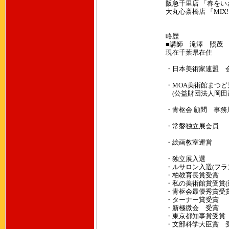
阪急千里店 「春を
大丸心斎橋店 「MIX
略歴
■講師 滝澤 照茂
現在千葉県在住
・日本美術家連盟
・MOA美術館まつ
(公益財団法人岡田
・青枢会 顧問 事務
・常磐独立展会員
・絵画教室運営
・独立展入選
・ルサロン入選(フラ
・柏教育長賞受賞
・私の美術館賞受賞(
・青枢会最優秀賞受賞
・ターナー賞受賞
・新極微会 受賞
・東京都知事賞受賞
・文部科学大臣賞 