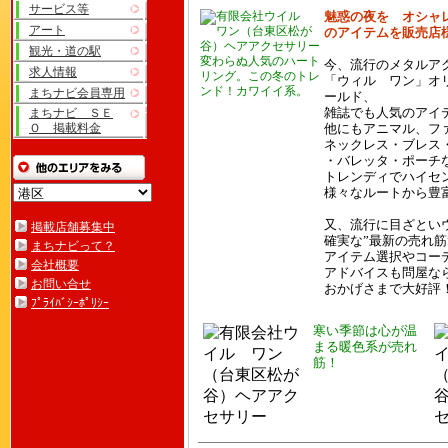
サービス等
魅惑の夜を オシャ
アート
のアイテムを販売店
観光・道の駅
変わらぬ人気のハート
今、流行のメタルア
求人情報
リング。この冬のトレ
「ウィル ワン」オ
ンド！カワイイ系。
まちナビ会員専用
ールド、
まちナビ ＳＥ
雑誌でも人気のアイ
Ｏ 掲載料金
他にもアニマル、フ
ネックレス・ブレス
・バレッタ・ポーチ
トレンディでハイセ
様々なルートから豊
又、流行に目ざとい
掲載店舗募集中
確実な”最新の売れ
まちナビって？
アイテム選択やコー
会社概要
アドバイスも問屋な
お問い合せ
おかげさまで大好評
ﾌﾟﾗｲﾊﾞｼｰﾎﾟﾘｼｰ
寒い季節は心が温
まる暖色系が売れ
筋！