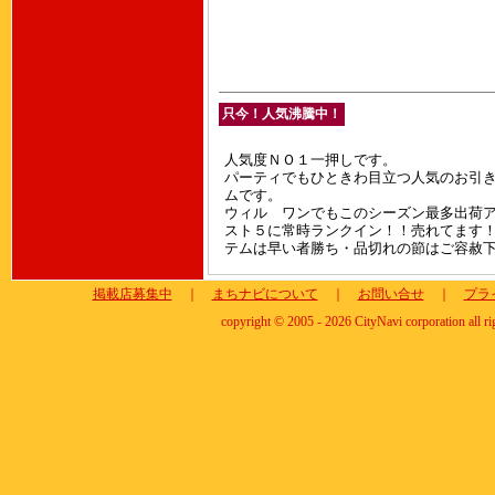
只今！人気沸騰中！
人気度ＮＯ１一押しです。
パーティでもひときわ目立つ人気のお引
ムです。
ウィル ワンでもこのシーズン最多出荷
スト５に常時ランクイン！！売れてます
テムは早い者勝ち・品切れの節はご容赦
掲載店募集中
｜
まちナビについて
｜
お問い合せ
｜
プラ
copyright © 2005 - 2026 CityNavi corporation all ri