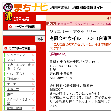
東京都 港区 タウンガイドエリア > ジュ
ジュエリー・アクセサリー
有限会社ウイル ワン（台東
「こんな感じのアクセサリーは、今まで初め
てます！
[詳細DATA]
ショッピング
グルメ
住所： 東京都台東区松が谷2-16-10
美容 エステ 痩
TEL： 03-3843-3201
身 ネイル
営業
住む 暮らす
定休日 土日祭日
AM9:30〜18:00
冠婚葬祭
乗り物
会社概要 代表取締役 水野和夫
スポーツ
創業OO年
迷った時はウィルワンにおまかせ!
趣味
お客様に喜んで頂ける、商品・アイテムを
スクール・学ぶ・
りも多数取り揃えております。お気軽にご
塾
さい。
医療・健康