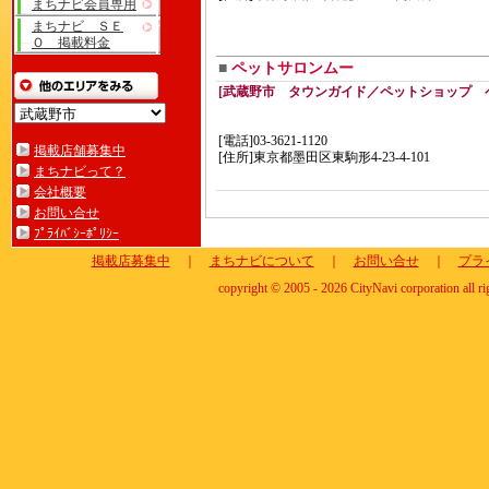
まちナビ会員専用
まちナビ ＳＥ
Ｏ 掲載料金
■
ペットサロンムー
[武蔵野市 タウンガイド／ペットショップ 
[電話]03-3621-1120
掲載店舗募集中
[住所]東京都墨田区東駒形4-23-4-101
まちナビって？
会社概要
お問い合せ
ﾌﾟﾗｲﾊﾞｼｰﾎﾟﾘｼｰ
掲載店募集中
｜
まちナビについて
｜
お問い合せ
｜
プラ
copyright © 2005 - 2026 CityNavi corporation all ri