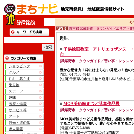
東京都 武蔵野市 タウンガイドエリア > 趣
趣味
■
子供絵画教室 アトリエセザンヌ 
市
[武蔵野市 タウンガイド／習い事・レッスン
ショッピング
豊かな想像力！枠にはまらない発想力！色の
グルメ
[電話]04-7176-4843
住む 暮らす
[住所]千葉県柏市逆井柏市逆井1-6-16 鈴木ビ
乗り物
スポーツ
趣味
■
MOA美術館まつど児童作品展
医療・健康
サービス等
[武蔵野市 タウンガイド／習い事・レッスン
アート
MOA美術館まつど児童作品展は、感性を働か
観光・道の駅
することで情操を養い、豊かな心を育てるこ
[電話]047-727-1808
求人情報
[住所]千葉県松戸市紙敷1584-2岡田方