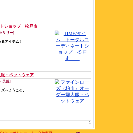
ィネートショップ 松戸市
セサリー]
あるアイテム！
人服・ペットウェア
・呉服]
ーズへようこそ。
1