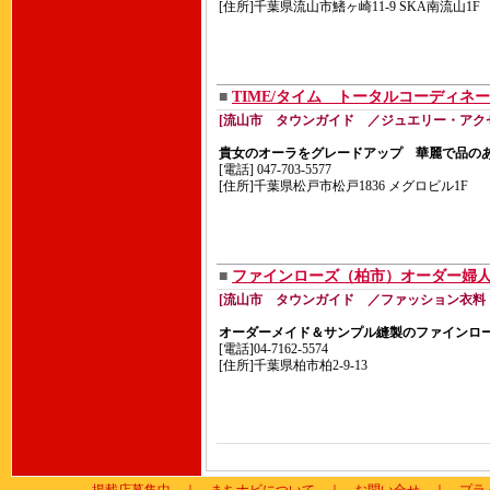
[住所]千葉県流山市鰭ヶ崎11-9 SKA南流山1F
■
TIME/タイム トータルコーデ
[流山市 タウンガイド ／ジュエリー・アク
貴女のオーラをグレードアップ 華麗で品の
[電話] 047-703-5577
[住所]千葉県松戸市松戸1836 メグロビル1F
■
ファインローズ（柏市）オーダー婦
[流山市 タウンガイド ／ファッション衣料
オーダーメイド＆サンプル縫製のファインロ
[電話]04-7162-5574
[住所]千葉県柏市柏2-9-13