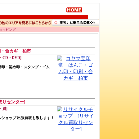
ショッピング
刷・合カギ 柏市
CD・DVD]
行印・認め印・スタンプ・ゴム
取りセンター]
・質]
ショップ 出張買取も致します！