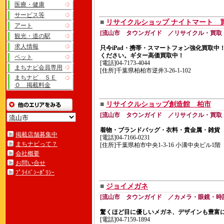
医療・健康
サービス等
■
リサイクルショップ ナイトマート 
アート
[流山市 タウンガイド ／リサイクル・買取
観光・道の駅
求人情報
只今iPad・携帯・スマートフォン強化買取
ください。ギター高価買取中！
ペット
[電話]04-7173-4044
まちナビ会員専用
[住所]千葉県柏柏市逆井3-26-1-102
まちナビ ＳＥ
Ｏ 掲載料金
■
リサイクルショップ創造館 柏市
[流山市 タウンガイド ／リサイクル・買取
着物・ブランドバッグ・衣料・貴金属・雑貨
掲載店舗募集中
[電話]04-7166-0231
まちナビって？
[住所]千葉県柏市中央1-3-16 小溝中央ビル1階
会社概要
お問い合せ
ﾌﾟﾗｲﾊﾞｼｰﾎﾟﾘｼｰ
■
ジョイメガネ
[流山市 タウンガイド ／カメラ・眼鏡・時
驚くほど目に優しいメガネ、デザインも豊富
[電話]04-7159-1894