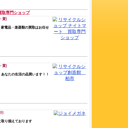
買取専門ショップ
・質]
中！家電品・楽器類の買取はお任せ
・質]
 あなたの生活の品買います！！
計]
に取り揃えております