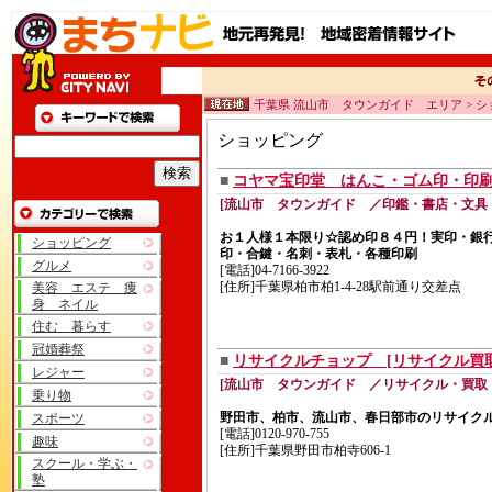
千葉県 流山市 タウンガイド エリア > 
ショッピング
■
コヤマ宝印堂 はんこ・ゴム印・印
[流山市 タウンガイド ／印鑑・書店・文具・
お１人様１本限り☆認め印８４円！実印・銀
ショッピング
印・合鍵・名刺・表札・各種印刷
グルメ
[電話]04-7166-3922
[住所]千葉県柏市柏1-4-28駅前通り交差点
美容 エステ 痩
身 ネイル
住む 暮らす
冠婚葬祭
■
リサイクルチョップ [リサイクル買
レジャー
[流山市 タウンガイド ／リサイクル・買取
乗り物
野田市、柏市、流山市、春日部市のリサイクル
スポーツ
[電話]0120-970-755
趣味
[住所]千葉県野田市柏寺606-1
スクール・学ぶ・
塾