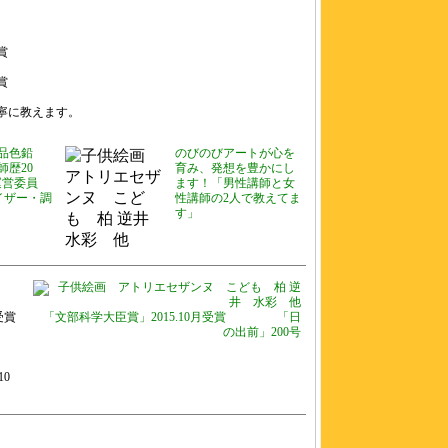
賞
賞
寧に教えます。
品色鉛
のびのびアートが心を
歴20
育み、発想を豊かにし
ど運営委員
ます！「男性講師と女
イザー・調
性講師の2人で教えてま
す」
受賞
「文部科学大臣賞」2015.10月受賞 「日
の出前」200号
10