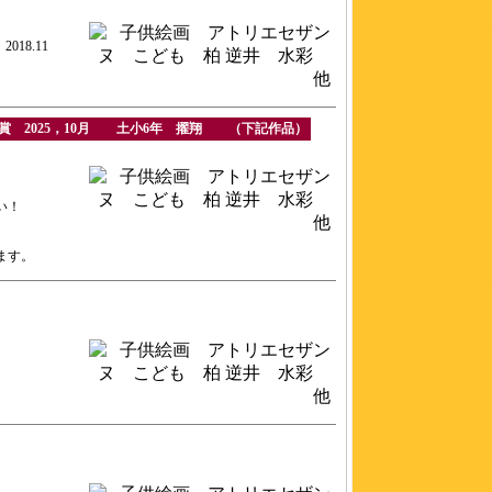
18.11
賞 2025，10月 土小6年 擢翔 （下記作品）
い！
ます。