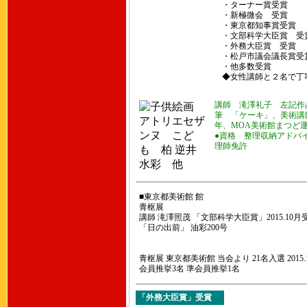
・ターナー賞受賞
・新極微会 受賞
・東京都知事賞受賞
・文部科学大臣賞 受
・外務大臣賞 受賞
・松戸市議会議長賞受
・他多数受賞
◆女性講師と２名で丁
講師 滝澤礼子 左記作
筆 「ケーキ」、美術講師
年、MOA美術館まつ
●資格 整理収納アドバ
理師免許
■東京都美術館 館
青枢展
講師 滝澤照茂 「文部科学大臣賞」2015.10月
「日の出前」 油彩200号
青枢展 東京都美術館 当会より 21名入選 2015.
会員推挙3名 準会員推挙1名
「外務大臣賞」受賞