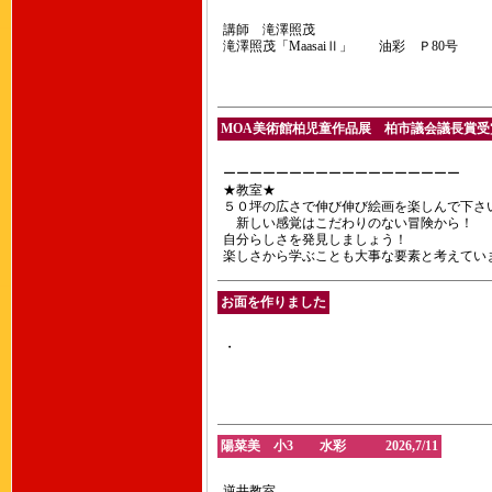
講師 滝澤照茂
滝澤照茂「MaasaiⅡ」 油彩 Ｐ80号 20
MOA美術館柏児童作品展 柏市議会議長賞受
ーーーーーーーーーーーーーーーーーー
★教室★
５０坪の広さで伸び伸び絵画を楽しんで下さ
新しい感覚はこだわりのない冒険から！
自分らしさを発見しましょう！
楽しさから学ぶことも大事な要素と考えてい
お面を作りました
・
陽菜美 小3 水彩 2026,7/11
逆井教室