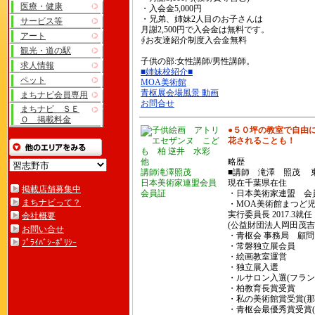
医療・健康
・入会金5,000円
・兄弟、姉妹2人目のお子さんは
サービス等
月謝2,500円で入会金は無料です。
アート
∮お友達紹介制度入会金無料
観光・道の駅
子供の部:女性講師/男性講師。
求人情報
■姉妹校紹介■
ペット
MOA美術館
青枢展会場風景 動画
まちナビ会員専用
お問合せ
まちナビ ＳＥ
Ｏ 掲載料金
●５０坪の教室で自由
花されることも！
略歴
講師滝澤照茂
■講師 滝澤 照茂 
日本美術家連盟会員
現在千葉県在住
掲載店舗募集中
会員証
・日本美術家連盟 
まちナビって？
・MOA美術館まつど
実行委員長 2017.3就任
会社概要
(公益財団法人岡田茂吉
お問い合せ
・青枢会 事務局 顧問
ﾌﾟﾗｲﾊﾞｼｰﾎﾟﾘｼｰ
・常磐独立展会員
・絵画教室運営
・独立展入選
・ルサロン入選(フラン
・柏教育長賞受賞
・私の美術館賞受賞(那
・青枢会最優秀賞受賞(