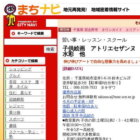
千葉県 習志野市 タウンガイド エリア >
習い事・レッスン・スクール
子供絵画 アトリエセザンヌ
水彩 他
伸び伸びアートで自由な想像力を高めましょ
[詳細DATA]
ショッピング
グルメ
住所： 千葉県柏市逆井1-6-16 鈴木ビル2F
美容 エステ 痩
逆井駅徒歩3分【駐車場8台分有り】
身 ネイル
TEL： 090-1039-7933 タキザワ
優秀作品展
住む 暮らす
お問合せ:無料体験有 takizawa@tune.ocn.ne.jp
冠婚葬祭
今月の予定表・HP
レジャー
地図・駐車場8台あり
藤心成人の部
乗り物
講師 滝澤 作品紹介
スポーツ
■教室案内 子供の部:土曜日(弟2・3・4土曜日)
午前10:00〜12:00
趣味
・年令5才〜高校生
スクール・学ぶ・
開校28年美大多数輩出
塾
・月謝5,000円(教材費等含む)