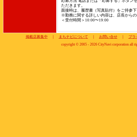
応募方法 電話または「応募する」ボタン
ただきます。
面接時は、履歴書（写真貼付）をご持参下
※勤務に関する詳しい内容は、店長からの
＜受付時間＞10:00〜19:00
掲載店募集中
｜
まちナビについて
｜
お問い合せ
｜
プラ
copyright © 2005 - 2026 CityNavi corporation all ri