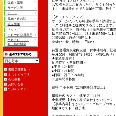
仕事内容 【フロアスタッフ】
医療・健康
お客様を席にご案内したり、注文を伺った
サービス等
す！ 未経験の方でも先輩が丁寧に教えて
アート
【キッチンスタッフ】
観光・道の駅
オーダーが入ったら料理を手早く調理する
求人情報
ーズに料理をご提供できるようにします。
ペット
勤務地 ガスト 銚子店（千葉県銚子市東芝町
給与 時給780円以上（18才未満750円以上
まちナビ会員専用
22時以降：時給975円以上
まちナビ ＳＥ
※5時〜9時／時給100円UP！
Ｏ 掲載料金
待遇 交通費規定内支給、食事補助有、社
毎月配付、制服貸与（靴代一部負担あり）
★前給制度有！
勤務時間 ＜営業時間＞
●平日：24時間
掲載店舗募集中
●土曜：24時間
まちナビって？
●日曜・祝日：24時時
※全時間帯募集！
会社概要
お問い合せ
資格 年令不問（22時以降18才以上）
ﾌﾟﾗｲﾊﾞｼｰﾎﾟﾘｼｰ
掲載社名 ガスト 銚子店（11861）
企業概要 【社名】株式会社すかいらーく
【事業内容】すかいらーくグループのカフ
地図 ■ガスト 銚子店