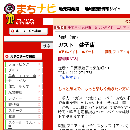
千葉県 習志野市 タウンガイド エリア >
内勤（食）
ガスト 銚子店
■アルバイト ■パート 職種 フロア・キ
[詳細DATA]
ショッピング
住所： 千葉県銚子市東芝町2-1
グルメ
TEL： 0120-274-778
美容 エステ 痩
「応募する」
身 ネイル
住む 暮らす
もっと身近で、もっと楽しく働きたい方
冠婚葬祭
求人PR ガストで働くと、バイトがない
レジャー
で食事を楽しめちゃいます。それは、毎月
乗り物
しかも、1日1回たったの346円で食事で
スポーツ
時間・曜日も応相談なので、バイト未経験
趣味
トで決まりです！！
スクール・学ぶ・
職種 フロア・キッチンスタッフ【ア・パ
塾