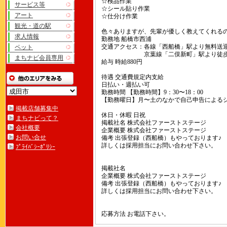
☆検品作業
サービス等
☆シール貼り作業
アート
☆仕分け作業
観光・道の駅
色々ありますが、先輩が優しく教えてくれる
求人情報
勤務地 船橋市西浦
交通アクセス：各線「西船橋」駅より無料送迎
ペット
京葉線「二俣新町」駅より徒歩1
まちナビ会員専用
給与 時給880円
待遇 交通費規定内支給
日払い・週払い可
勤務時間 【勤務時間】9：30〜18：00
【勤務曜日】月〜土のなかで自己申告による
掲載店舗募集中
休日・休暇 日祝
まちナビって？
掲載社名 株式会社ファーストステージ
会社概要
企業概要 株式会社ファーストステージ
お問い合せ
備考 出張登録（西船橋）もやっております♪
詳しくは採用担当にお問い合わせ下さい。
ﾌﾟﾗｲﾊﾞｼｰﾎﾟﾘｼｰ
掲載社名
企業概要 株式会社ファーストステージ
備考 出張登録（西船橋）もやっております♪
詳しくは採用担当にお問い合わせ下さい。
応募方法 お電話下さい。