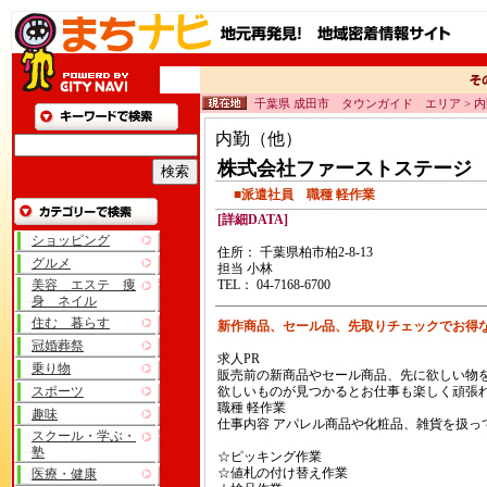
千葉県 成田市 タウンガイド エリア > 
内勤（他）
株式会社ファーストステージ
■派遣社員 職種 軽作業
[詳細DATA]
ショッピング
住所： 千葉県柏市柏2-8-13
グルメ
担当 小林
美容 エステ 痩
TEL： 04-7168-6700
身 ネイル
住む 暮らす
新作商品、セール品、先取りチェックでお得な
冠婚葬祭
求人PR
乗り物
販売前の新商品やセール商品、先に欲しい物を
スポーツ
欲しいものが見つかるとお仕事も楽しく頑張
職種 軽作業
趣味
仕事内容 アパレル商品や化粧品、雑貨を扱っ
スクール・学ぶ・
塾
☆ピッキング作業
☆値札の付け替え作業
医療・健康