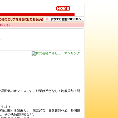
内勤（他）
ク
階
。
ムは雰囲気のオフィスです。残業は殆どなし！制服貸与！開
いします。
売買に関する端末入力、伝票起票、日銀書類作成、外国銀
入、その他融資記帳など。