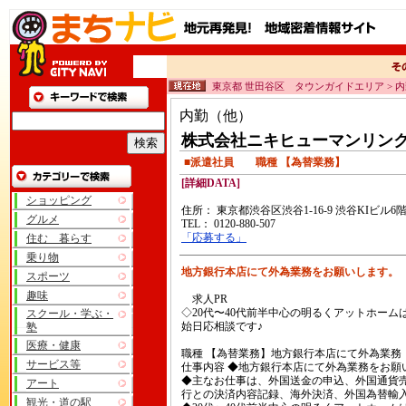
東京都 世田谷区 タウンガイドエリア > 
内勤（他）
株式会社ニキヒューマンリン
■派遣社員 職種 【為替業務】
[詳細DATA]
ショッピング
住所： 東京都渋谷区渋谷1-16-9 渋谷KIビル6
グルメ
TEL： 0120-880-507
「応募する」
住む 暮らす
乗り物
地方銀行本店にて外為業務をお願いします
スポーツ
趣味
求人PR
◇20代〜40代前半中心の明るくアットホー
スクール・学ぶ・
始日応相談です♪
塾
医療・健康
職種 【為替業務】地方銀行本店にて外為業務
サービス等
仕事内容 ◆地方銀行本店にて外為業務をお願
◆主なお仕事は、外国送金の申込、外国通貨
アート
行との決済内容記録、海外決済、外国為替輸
観光・道の駅