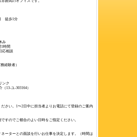
ムは雰囲気のオフィスです。
 徒歩1分
休み
憩1時間
日応相談
実務経験者）
リンク
13-ユ-303164）
ださい。1〜2日中に担当者よりお電話にて登録のご案内
制ですのでご都合のよい日時をご指定ください。
ィネーターとの面談を行いお仕事を決定します。（時間は