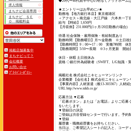
◆20代〜40代前半中心の明るくアットホー
求人情報
★エントリーはお早めに♪★
まちナビ会員専用
勤務地 【地方銀行本店】東京都港区
まちナビ ＳＥ
＜アクセス＞南北線・大江戸線 六本木一丁目
Ｏ 掲載料金
給与 【時給】1,650円
【月収例】231.000円(1ヶ月/20日勤務の場合)
待遇 社会保険・雇用保険・有給制度あり
勤務時間 【勤務曜日】月〜金勤務 ※土日祝
【勤務時間】9：00〜17：00 実働7時間 休
【勤務期間】5/10〜長期 ※3ヶ月更新 開始
掲載店舗募集中
まちナビって？
休日・休暇 土日祝休み
会社概要
資格 ◇銀行外為経験者（SWIFT、L/G知識・
お問い合せ
ﾌﾟﾗｲﾊﾞｼｰﾎﾟﾘｼｰ
掲載社名 株式会社ニキヒューマンリンク
企業概要 【会社名】株式会社ニキヒューマン
【事業内容】人材派遣（般13-303367）人材紹介（
URL http://www.nikh.co.jp/
応募方法 ▼応募
「応募ボタン」または「お電話」よりご応募く
をいたします。
▼登録日の決定
ご登録は渋谷登録センターで行います。予約
▼登録
履歴書・職務経歴書をお持ちください。
当日は、ご希望記入シートの記入と、コーデ