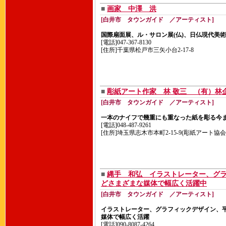
■
画家 中澤 洪
[白井市 タウンガイド ／アーティスト]
国際扇面展、ル・サロン展(仏)、日仏現代美
[電話]047-367-8130
[住所]千葉県松戸市三矢小台2-17-8
■
彫紙アート作家 林 敬三 （有）林
[白井市 タウンガイド ／アーティスト]
一本のナイフで幾重にも重なった紙を彫る今
[電話]048-487-9261
[住所]埼玉県志木市本町2-15-9(彫紙アート協会
■
縄手 和弘 イラストレーター、グ
どさまざまな媒体で幅広く活躍中
[白井市 タウンガイド ／アーティスト]
イラストレーター、グラフィックデザイン、
媒体で幅広く活躍
[電話]090-8087-4264