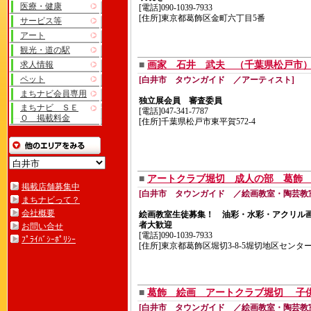
医療・健康
[電話]090-1039-7933
[住所]東京都葛飾区金町六丁目5番
サービス等
アート
観光・道の駅
求人情報
■
画家 石井 武夫 （千葉県松戸市
ペット
[白井市 タウンガイド ／アーティスト]
まちナビ会員専用
独立展会員 審査委員
まちナビ ＳＥ
[電話]047-341-7787
Ｏ 掲載料金
[住所]千葉県松戸市東平賀572-4
■
アートクラブ堀切 成人の部 葛
掲載店舗募集中
[白井市 タウンガイド ／絵画教室・陶芸教
まちナビって？
会社概要
絵画教室生徒募集！ 油彩・水彩・アクリル
者大歓迎
お問い合せ
[電話]090-1039-7933
ﾌﾟﾗｲﾊﾞｼｰﾎﾟﾘｼｰ
[住所]東京都葛飾区堀切3-8-5堀切地区センタ
■
葛飾 絵画 アートクラブ堀切 
[白井市 タウンガイド ／絵画教室・陶芸教