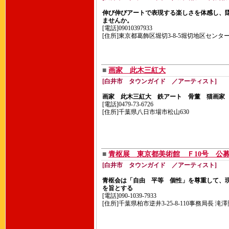
伸び伸びアートで表現する楽しさを体感し、
ませんか。
[電話]09010397933
[住所]東京都葛飾区堀切3-8-5堀切地区センタ
■
画家 此木三紅大
[白井市 タウンガイド ／アーティスト]
画家 此木三紅大 鉄アート 骨董 猫画家
[電話]0479-73-6726
[住所]千葉県八日市場市松山630
■
青枢展 東京都美術館 Ｆ10号 公募
[白井市 タウンガイド ／アーティスト]
青枢会は「自由 平等 個性」を尊重して、
を旨とする
[電話]090-1039-7933
[住所]千葉県柏市逆井3-25-8-110事務局長 滝