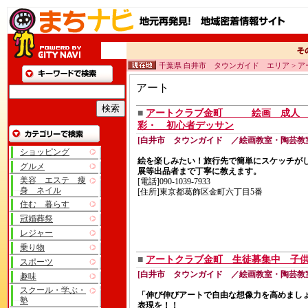
千葉県 白井市 タウンガイド エリア > ア
アート
■
アートクラブ金町 絵画 成
彩・ 初心者デッサン
[白井市 タウンガイド ／絵画教室・陶芸教
ショッピング
絵を楽しみたい！旅行先で簡単にスケッチが
グルメ
展等出品者まで丁寧に教えます。
美容 エステ 痩
[電話]090-1039-7933
身 ネイル
[住所]東京都葛飾区金町六丁目5番
住む 暮らす
冠婚葬祭
レジャー
乗り物
■
アートクラブ金町 生徒募集中 子
スポーツ
[白井市 タウンガイド ／絵画教室・陶芸教
趣味
スクール・学ぶ・
「伸び伸びアートで自由な想像力を高めまし
塾
表現を！！