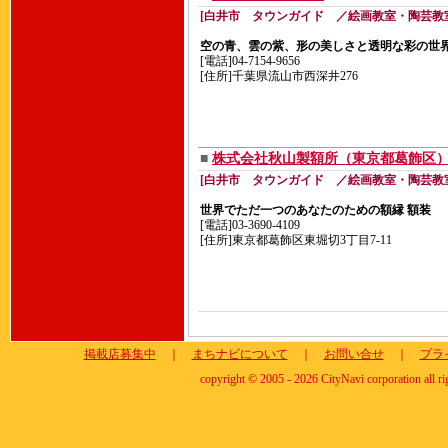
[白井市 タウンガイド ／絵画教室・陶芸教
空の青、雲の紫、形の美しさと透明な彩の世
[電話]04-7154-9656
[住所]千葉県流山市西深井276
■
株式会社秋山製額所（東京都葛飾区
[白井市 タウンガイド ／絵画教室・陶芸教
世界でただ一つのあなたのための額縁 額装
[電話]03-3690-4109
[住所]東京都葛飾区東堀切3丁目7-11
掲載店募集中
｜
まちナビについて
｜
お問い合せ
｜
プラ
copyright © 2005 - 2026 CityNavi corporation all ri