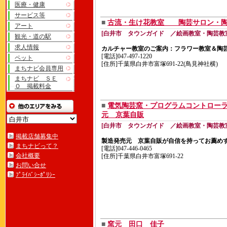
医療・健康
サービス等
■
古流・生け花教室 陶芸サロン
アート
[白井市 タウンガイド ／絵画教室・陶芸教
観光・道の駅
求人情報
カルチャー教室のご案内：フラワー教室＆陶
[電話]047-497-1220
ペット
[住所]千葉県白井市富塚691-22(鳥見神社横)
まちナビ会員専用
まちナビ ＳＥ
Ｏ 掲載料金
■
電気陶芸窯・プログラムコントロー
元 京葉自販
[白井市 タウンガイド ／絵画教室・陶芸教
掲載店舗募集中
製造発売元 京葉自販が自信を持ってお薦め
まちナビって？
[電話]047-446-0465
会社概要
[住所]千葉県白井市富塚691-22
お問い合せ
ﾌﾟﾗｲﾊﾞｼｰﾎﾟﾘｼｰ
■
窯元 田口 佳子