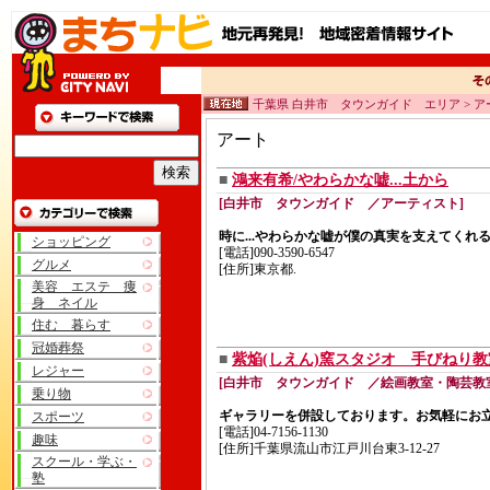
千葉県 白井市 タウンガイド エリア > ア
アート
■
鴻来有希/やわらかな嘘...土から
[白井市 タウンガイド ／アーティスト]
時に...やわらかな嘘が僕の真実を支えてくれ
ショッピング
[電話]090-3590-6547
グルメ
[住所]東京都.
美容 エステ 痩
身 ネイル
住む 暮らす
冠婚葬祭
■
紫焔(しえん)窯スタジオ 手びねり教
レジャー
[白井市 タウンガイド ／絵画教室・陶芸教
乗り物
ギャラリーを併設しております。お気軽にお
スポーツ
[電話]04-7156-1130
趣味
[住所]千葉県流山市江戸川台東3-12-27
スクール・学ぶ・
塾