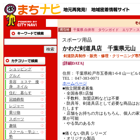
千葉県 白井市 タウンガイド エリア > 
スポーツ用品
かわだ剣道具店 千葉県元山
剣道防具制作・販売・修理・クリーニング
[詳細DATA]
ショッピング
住所： 千葉県松戸市五香南1-6-8 山一ビル
グルメ
TEL： 047-383-0071
美容 エステ 痩
ホームページ
身 ネイル
■独立開業者募集
住む 暮らす
・全国各県1店舗
・手数料、加盟店料などは不要
冠婚葬祭
・防具等、剣道具店として必要な商品はお
レジャー
たします
乗り物
・店舗をお持ちの方はもちろん、個人の家
業が可能
スポーツ
・やる気のある方
趣味
スクール・学ぶ・
■痛くない防具 シリーズ
塾
・オリジナル製品