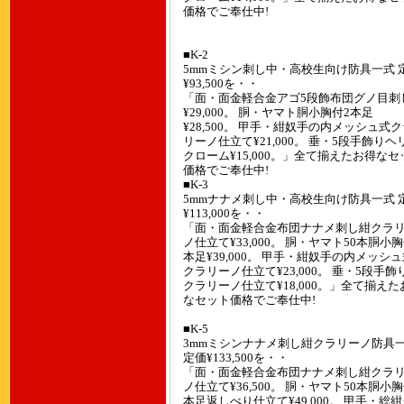
価格でご奉仕中!
■K-2
5mmミシン刺し中・高校生向け防具一式 
¥93,500を・・
「面・面金軽合金アゴ5段飾布団グノ目刺
¥29,000。 胴・ヤマト胴小胸付2本足
¥28,500。 甲手・紺奴手の内メッシュ式
リーノ仕立て¥21,000。 垂・5段手飾りヘ
クローム¥15,000。」全て揃えたお得なセ
価格でご奉仕中!
■K-3
5mmナナメ刺し中・高校生向け防具一式 
¥113,000を・・
「面・面金軽合金布団ナナメ刺し紺クラ
ノ仕立て¥33,000。 胴・ヤマト50本胴小胸
本足¥39,000。 甲手・紺奴手の内メッシ
クラリーノ仕立て¥23,000。 垂・5段手飾
クラリーノ仕立て¥18,000。」全て揃えた
なセット価格でご奉仕中!
■K-5
3mmミシンナナメ刺し紺クラリーノ防具
定価¥133,500を・・
「面・面金軽合金布団ナナメ刺し紺クラ
ノ仕立て¥36,500。 胴・ヤマト50本胴小胸
本足返しべり仕立て¥49,000。 甲手・総