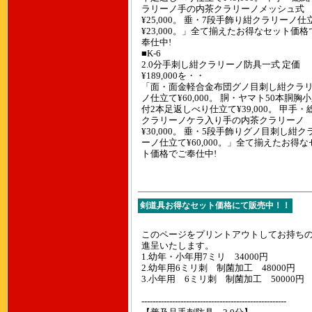
ラリーノ手の内茶クラリーノメッシュ式
¥25,000。 垂・7段手飾り紺クラリーノ仕
¥23,000。」全て揃えたお得なセット価格
奉仕中!
■K-6
2.0分手刺し紺クラリーノ防具一式 定価
¥189,000を・・
「面・面金軽合金布団グノ目刺し紺クラ
ノ仕立て¥60,000。 胴・ヤマト50本胴胸
付2本足返しべり仕立て¥39,000。 甲手・
クラリーノケラ入り手の内茶クラリーノ
¥30,000。 垂・5段手飾りグノ目刺し紺ク
ーノ仕立て¥60,000。」全て揃えたお得な
ト価格でご奉仕中!
剣道具お得なセット価格にて販売中！！
このページをプリントアウトしてお持ち
進呈いたします。
1.幼年・小年用7ミリ 34000円
2.幼年用6ミリ刺 制菌加工 48000円
3.小年用 6ミリ刺 制菌加工 50000円
----------------------------------------------------