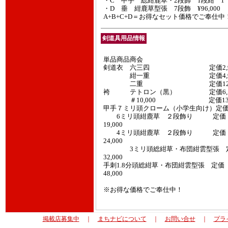
・C 甲手 総紺鹿草・2段飾 1段紺 1 ¥6
・D 垂 紺鹿草型張 7段飾 ¥96,000
A+B+C+D＝お得なセット価格でご奉仕中
剣道具用品情報
単品商品商会
剣道衣 六三四 定価2,
紺一重 定価4,
二重 定価12,0
袴 テトロン（黒） 定価6,
＃10,000 定価13,
甲手７ミリ頭クローム（小学生向け）定価
6ミリ頭紺鹿草 ２段飾り 定価
19,000
4ミリ頭紺鹿草 ２段飾り 定価
24,000
3ミリ頭総紺草・布団紺雲型張 
32,000
手刺1.8分頭総紺草・布団紺雲型張 定価
48,000
※お得な価格でご奉仕中！
掲載店募集中
｜
まちナビについて
｜
お問い合せ
｜
プラ