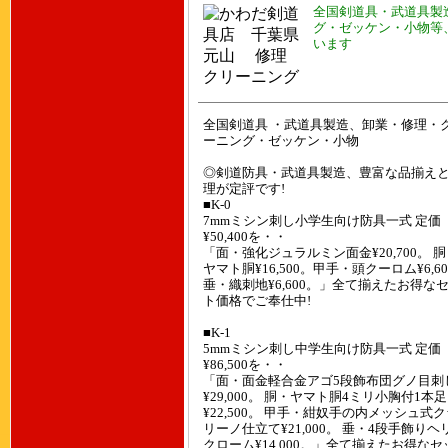
全国剣道具・武道具製
グ・ゼッケン・小物等
います
全国剣道具 ・武道具製造、卸業・修理・
ーニング・ゼッケン・小物
◎剣道防具・武道具製造、豊富な品揃え
理が定評です!
■K-0
7mmミシン刺し小学生向け防具一式 定価
¥50,400を・・
「面・強化ジュラルミン面金¥20,700。 
ヤマト胴¥16,500。甲手・頭クーロム¥6,6
垂・織刺地¥6,600。」全て揃えたお得な
ト価格でご奉仕中!
■K-1
5mmミシン刺し中学生向け防具一式 定価
¥86,500を・・
「面・面金軽合金アゴ5段飾布団グノ目刺
¥29,000。 胴・ヤマト胴4ミリ小胸付1本足
¥22,500。 甲手・紺奴手の内メッシュ式
リーノ仕立て¥21,000。 垂・4段手飾りヘ
クローム¥14,000。」全て揃えたお得なセ