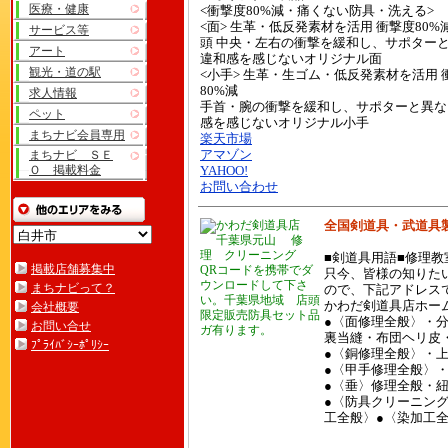
医療・健康
<衝撃度80%減・痛くない防具・洗える>
<面> 生革・低反発素材を活用 衝撃度80%
サービス等
頭 中央・左右の衝撃を緩和し、サポター
アート
違和感を感じないオリジナル面
観光・道の駅
<小手> 生革・生ゴム・低反発素材を活用 
80%減
求人情報
手首・腕の衝撃を緩和し、サポターと異な
ペット
感を感じないオリジナル小手
まちナビ会員専用
楽天市場
まちナビ ＳＥ
アマゾン
Ｏ 掲載料金
YAHOO!
お問い合わせ
全国剣道具・武道具
■剣道具用語■修理教
掲載店舗募集中
QRコードを携帯でダ
只今、皆様の知りた
ウンロードして下さ
まちナビって？
ので、下記アドレス
い。千葉県地域 店頭
かわだ剣道具店ホームページ 
会社概要
限定販売防具セット品
●〈面修理全般〉・
お問い合せ
ガ有ります。
裏当縫・布団ヘリ皮
ﾌﾟﾗｲﾊﾞｼｰﾎﾟﾘｼｰ
●〈銅修理全般〉・
●〈甲手修理全般〉
●〈垂〉修理全般・
●〈防具クリーニン
工全般〉●〈染加工