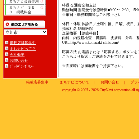
まちナビ会員専用
待遇 交通費全額支給
まちナビ ＳＥ
勤務時間 当院受付診療時間■9:00〜12:30、15:00
Ｏ 掲載料金
※曜日・勤務時間等はご相談下さい
休日・休暇 休診日／土曜午後、日曜、祝日、
掲載社名 駒崎医院
企業概要 【診療科目】
内科 内視鏡検査 胃腸科 皮膚科 外科 
URL http://www.komazaki-clinic.com/
掲載店舗募集中
まちナビって？
応募方法 お電話または「応募する」ボタンを
会社概要
こちらより折返しご連絡をさせて頂きます。
お問い合せ
※面接時には履歴書をご持参下さい。
ﾌﾟﾗｲﾊﾞｼｰﾎﾟﾘｼｰ
掲載店募集中
｜
まちナビについて
｜
お問い合せ
｜
プラ
copyright © 2005 - 2026 CityNavi corporation all ri