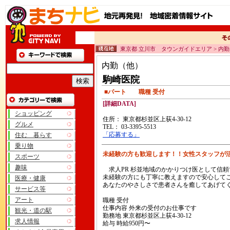
東京都 立川市 タウンガイドエリア > 内
内勤（他）
駒崎医院
■パート 職種 受付
[詳細DATA]
ショッピング
住所： 東京都杉並区上荻4-30-12
グルメ
TEL： 03-3395-5513
「応募する」
住む 暮らす
乗り物
未経験の方も歓迎します！！女性スタッフ
スポーツ
趣味
求人PR 杉並地域のかかりつけ医として信
未経験の方にも丁寧に教えますので安心して
医療・健康
あなたのやさしさで患者さんを癒してあげて
サービス等
アート
職種 受付
仕事内容 外来の受付のお仕事です
観光・道の駅
勤務地 東京都杉並区上荻4-30-12
求人情報
給与 時給950円〜