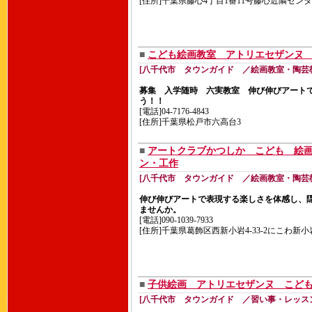
[住所]千葉県藤心4丁目1番11号藤心近隣セン
■
こども絵画教室 アトリエセザンヌ
[八千代市 タウンガイド ／絵画教室・陶芸
募集 入学随時 六実教室 伸び伸びアート
う！！
[電話]04-7176-4843
[住所]千葉県松戸市六高台3
■
アートクラブかつしか こども 絵
ン・工作
[八千代市 タウンガイド ／絵画教室・陶芸
伸び伸びアートで表現する楽しさを体感し、
ませんか。
[電話]090-1039-7933
[住所]千葉県葛飾区西新小岩4-33-2にこわ新小
■
子供絵画 アトリエセザンヌ こども
[八千代市 タウンガイド ／習い事・レッス