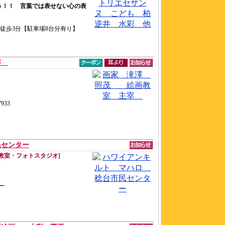
う！！ 言葉では表せない心の表
井駅徒歩3分【駐車場8台分有り】
主宰
933
民センター
教室・フォトスタジオ]
ー