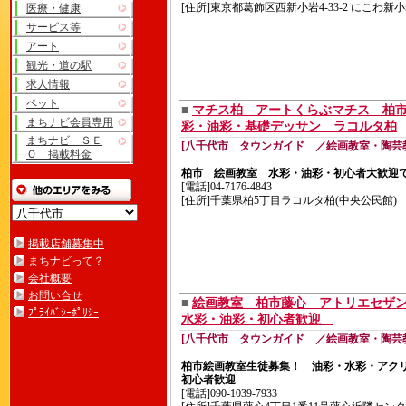
[住所]東京都葛飾区西新小岩4-33-2 にこわ新
医療・健康
サービス等
アート
観光・道の駅
求人情報
ペット
■
マチス柏 アートくらぶマチス 柏
まちナビ会員専用
彩・油彩・基礎デッサン ラコルタ柏
まちナビ ＳＥ
[八千代市 タウンガイド ／絵画教室・陶芸
Ｏ 掲載料金
柏市 絵画教室 水彩・油彩・初心者大歓迎
[電話]04-7176-4843
[住所]千葉県柏5丁目ラコルタ柏(中央公民館)
掲載店舗募集中
まちナビって？
会社概要
お問い合せ
■
絵画教室 柏市藤心 アトリエセザ
ﾌﾟﾗｲﾊﾞｼｰﾎﾟﾘｼｰ
水彩・油彩・初心者歓迎
[八千代市 タウンガイド ／絵画教室・陶芸
柏市絵画教室生徒募集！ 油彩・水彩・アク
初心者歓迎
[電話]090-1039-7933