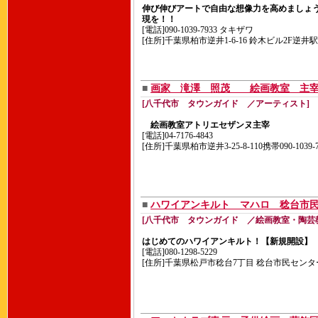
伸び伸びアートで自由な想像力を高めましょ
現を！！
[電話]090-1039-7933 タキザワ
[住所]千葉県柏市逆井1-6-16 鈴木ビル2F逆
■
画家 滝澤 照茂 絵画教室 
[八千代市 タウンガイド ／アーティスト]
絵画教室アトリエセザンヌ主宰
[電話]04-7176-4843
[住所]千葉県柏市逆井3-25-8-110携帯090-1039-7
■
ハワイアンキルト マハロ 稔台市
[八千代市 タウンガイド ／絵画教室・陶芸
はじめてのハワイアンキルト！【新規開設】
[電話]080-1298-5229
[住所]千葉県松戸市稔台7丁目 稔台市民センタ