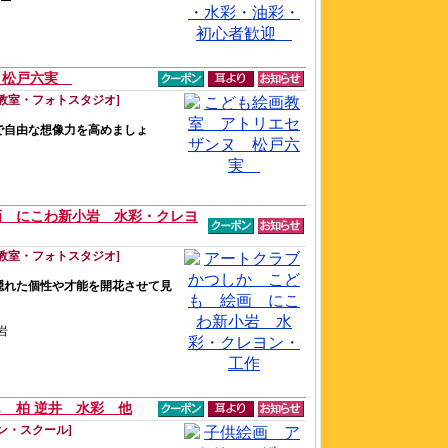
ター
 松戸六実
教室・フォトスタジオ]
で自由な想像力を高めましょ
画 にこわ新小岩 水彩・クレヨ
教室・フォトスタジオ]
隠れた個性や才能を開花させて見
岩
 柏 逆井 水彩 他
ン・スクール]