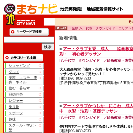
千葉県 八千代市 タウンガイド エリア >
新着情報
■
アートクラブ五香 成人 絵画教
彩・ 初心者デッサン
[八千代市 タウンガイド ／絵画教室・陶芸
ショッピング
大人絵画教室「油彩・水彩・初心者デッサン
グルメ
ッサンからやって見たい！！
美容 エステ 痩
[電話]090-1039-7933
身 ネイル
[住所]千葉県松戸市五香2丁目35番地の5 五
住む 暮らす
冠婚葬祭
レジャー
■
アートクラブかつしか にこわ 成
乗り物
中 水彩・油彩・基礎デッサン
スポーツ
[八千代市 タウンガイド ／絵画教室・陶芸
趣味
スクール・学ぶ・
伸び伸びアートで表現する楽しさを体感しま
塾
[電話]090-1039-7933