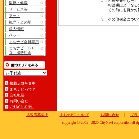
２．相続が発生した！
医療・健康
相続税はどうなる
サービス等
その前にも何か対策
アート
３．その他税金につい
観光・道の駅
求人情報
ペット
まちナビ会員専用
まちナビ ＳＥ
Ｏ 掲載料金
掲載店舗募集中
まちナビって？
会社概要
お問い合せ
ﾌﾟﾗｲﾊﾞｼｰﾎﾟﾘｼｰ
掲載店募集中
｜
まちナビについて
｜
お問い合せ
｜
プラ
copyright © 2005 - 2026 CityNavi corporation all ri