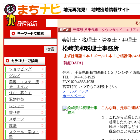
千葉県 八千代市 タウンガイド エリア >
会計士・税理士・労務士・弁理士
松崎美和税理士事務所
まずは電話１本！メール１本！ご相談伺いい
[詳細DATA]
ショッピング
住所： 千葉県船橋市西船1-1-5 サンシティ西船2
グルメ
TEL： 047-435-1925
美容 エステ 痩
FAX 020-4668-1038
身 ネイル
営業時間 いつでもご相談下さい。
メールアドレス
住む 暮らす
ホームページ
冠婚葬祭
レジャー
こんな時、是非ご連絡
乗り物
１．これから起業した
スポーツ
起業したのはいい
趣味
経理・経営はどう
税金のことも気に
スクール・学ぶ・
塾