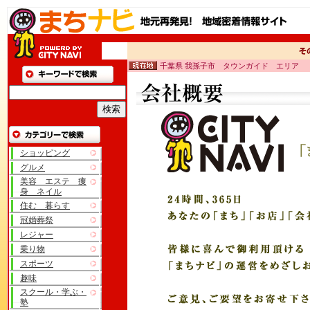
千葉県 我孫子市 タウンガイド エリア
ショッピング
グルメ
美容 エステ 痩
身 ネイル
住む 暮らす
冠婚葬祭
レジャー
乗り物
スポーツ
趣味
スクール・学ぶ・
塾