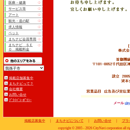
医療・健康
サービス等
アート
観光・道の駅
求人情報
ペット
まちナビ会員専用
まちナビ ＳＥ
Ｏ 掲載料金
掲載店舗募集中
まちナビって？
会社概要
お問い合せ
ﾌﾟﾗｲﾊﾞｼｰﾎﾟﾘｼｰ
メール
cit
掲載店募集中
｜
まちナビについて
｜
お問い合せ
｜
プラ
copyright © 2005 - 2026 CityNavi corporation all ri