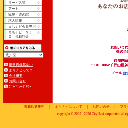
サービス等
アート
観光・道の駅
求人情報
まちナビ会員専用
まちナビ ＳＥ
Ｏ 掲載料金
掲載店舗募集中
まちナビって？
メール
cit
会社概要
お問い合せ
ﾌﾟﾗｲﾊﾞｼｰﾎﾟﾘｼｰ
掲載店募集中
｜
まちナビについて
｜
お問い合せ
｜
プラ
copyright © 2005 - 2026 CityNavi corporation all ri