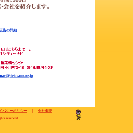
広告の詳細
ynavi@sirius.ocn.ne.jp
イバシーポリシー
｜
会社概要
ghts reserved