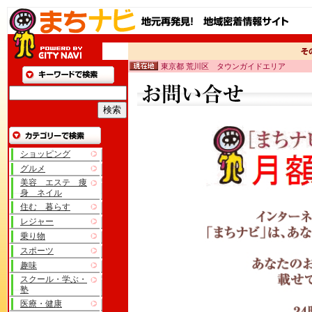
東京都 荒川区 タウンガイドエリア
ショッピング
グルメ
美容 エステ 痩
身 ネイル
住む 暮らす
レジャー
乗り物
スポーツ
趣味
スクール・学ぶ・
塾
医療・健康