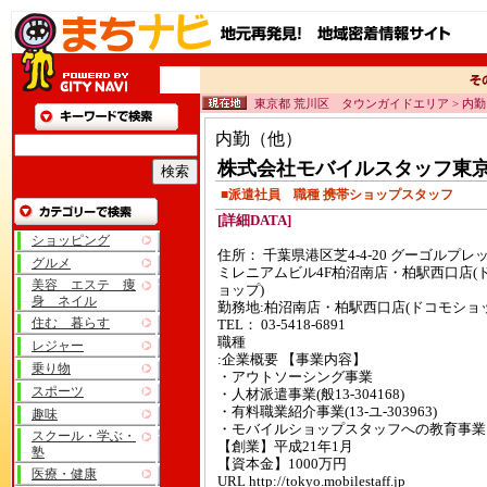
東京都 荒川区 タウンガイドエリア > 内
内勤（他）
株式会社モバイルスタッフ東
■派遣社員 職種 携帯ショップスタッフ
[詳細DATA]
ショッピング
住所： 千葉県港区芝4-4-20 グーゴルプレ
グルメ
ミレニアムビル4F柏沼南店・柏駅西口店(
美容 エステ 痩
ョップ)
身 ネイル
勤務地:柏沼南店・柏駅西口店(ドコモショ
住む 暮らす
TEL： 03-5418-6891
職種
レジャー
:企業概要 【事業内容】
乗り物
・アウトソーシング事業
スポーツ
・人材派遣事業(般13-304168)
・有料職業紹介事業(13-ユ-303963)
趣味
・モバイルショップスタッフへの教育事業
スクール・学ぶ・
【創業】平成21年1月
塾
【資本金】1000万円
医療・健康
URL http://tokyo.mobilestaff.jp