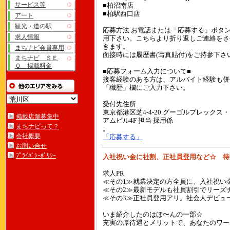
サービス等
■柏沼南店
■柏駅西口店
アート
観光・道の駅
応募方法 お電話または「応募する」ボタ
求人情報
用下さい。こちらより折り返しご連絡をさ
きます。
まちナビ会員専用
面接時には履歴書(写真貼付)をご持参下さ
まちナビ ＳＥ
Ｏ 掲載料金
■応募フォーム入力について■
接客経験のある方は、アルバイト経験も併
「職歴」欄にご入力下さい。
受付先住所
東京都港区芝4-4-20 グーゴルプレックス
掲載店舗募集中
アムビル4F 担当 採用係
まちナビって？
。
会社概要
「応募する」
お問い合せ
ﾌﾟﾗｲﾊﾞｼｰﾎﾟﾘｼｰ
入社祝い金に社割、正社員登用など☆ 待
求人PR
≪その1≫就業決定の方全員に、入社祝い
≪その2≫最新モデルも社員割引でリーズナ
≪その3≫正社員登用アリ。社会人デビュ
いま紹介したのはほ〜んの一部☆
充実の厚待遇とメリットで、あなたのワー