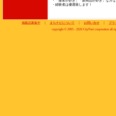
・「接客が好き」「新商品が好き」な方な
・経験者は優遇致します！
掲載店募集中
｜
まちナビについて
｜
お問い合せ
｜
プラ
copyright © 2005 - 2026 CityNavi corporation all ri