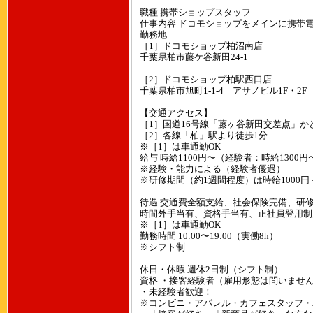
職種 携帯ショップスタッフ
仕事内容 ドコモショップをメインに携帯
勤務地
［1］ドコモショップ柏沼南店
千葉県柏市藤ケ谷新田24-1
［2］ドコモショップ柏駅西口店
千葉県柏市旭町1-1-4 アサノビル1F・2F
【交通アクセス】
［1］国道16号線「藤ヶ谷新田交差点」
［2］各線「柏」駅より徒歩1分
※［1］は車通勤OK
給与 時給1100円〜（経験者：時給1300円
※経験・能力による（経験者優遇）
※研修期間（約1週間程度）は時給1000
待遇 交通費全額支給、社会保険完備、研
時間外手当有、資格手当有、正社員登用制
※［1］は車通勤OK
勤務時間 10:00〜19:00（実働8h）
※シフト制
休日・休暇 週休2日制（シフト制）
資格 ・接客経験者（雇用形態は問いませ
・未経験者歓迎！
※コンビニ・アパレル・カフェスタッフ・