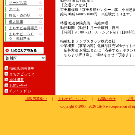
勤務地 東京都多摩市
サービス等
【交通アクセス】
アート
京王相模線「京王多摩センター」駅、小田急
給与 時給1400〜1600円 ※経験によります。
観光・道の駅
求人情報
待遇 社会保険完備、有給休暇
勤務時間 【勤務】月〜金曜日、祝日
まちナビ会員専用
【時間】9：00〜23：00（シフト制）1日8時
まちナビ ＳＥ
Ｏ 掲載料金
掲載社名 テンプスタッフ株式会社
企業概要 【事業内容】化粧品販売Webサイト
応募方法 お電話または「応募する」ボタン
こちらより折り返しご連絡をさせて頂きます
掲載店舗募集中
まちナビって？
会社概要
お問い合せ
ﾌﾟﾗｲﾊﾞｼｰﾎﾟﾘｼｰ
掲載店募集中
｜
まちナビについて
｜
お問い合せ
｜
プラ
copyright © 2005 - 2026 CityNavi corporation all ri