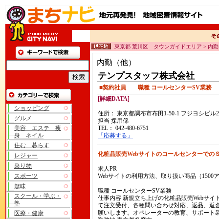
東京都 荒川区 タウンガイドエリア > 内
内勤（他）
テンプスタッフ株式会社
■契約社員 職種 コールセンターSV業務
[詳細DATA]
ショッピング
住所： 東京都調布市布田1-50-1 フジヨシビル2
グルメ
担当 採用係
美容 エステ 痩
TEL： 042-480-6751
身 ネイル
「応募する」
住む 暮らす
化粧品販売Webサイトのコールセンターで
レジャー
乗り物
求人PR
スポーツ
Webサイトの利用方法、取り扱い商品（1500
趣味
職種 コールセンターSV業務
スクール・学ぶ・
仕事内容 新規立ち上げの化粧品販売Webサ
塾
て注文受付、各種問い合わせ対応、返品、返
願いします。オペレーターの教育、サポート
医療・健康