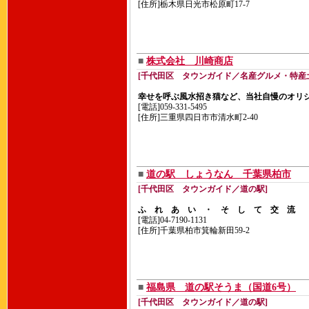
[住所]栃木県日光市松原町17-7
■
株式会社 川崎商店
[千代田区 タウンガイド／名産グルメ・特産
幸せを呼ぶ風水招き猫など、当社自慢のオリ
[電話]059-331-5495
[住所]三重県四日市市清水町2-40
■
道の駅 しょうなん 千葉県柏市
[千代田区 タウンガイド／道の駅]
ふ れ あ い ・ そ し て 交 流
[電話]04-7190-1131
[住所]千葉県柏市箕輪新田59-2
■
福島県 道の駅そうま（国道6号）
[千代田区 タウンガイド／道の駅]