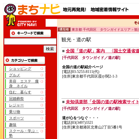
東京都 千代田区 タウンガイドエリア > 
観光・道の駅
■
全国「道の駅」案内 〈国土交通省
[千代田区 タウンガイド／道の駅]
全国の道の駅紹介ページ
ショッピング
[電話]03-5253-8111(代)
グルメ
[住所]東京都千代田区霞が関2-1-3
美容 エステ 痩
身 ネイル
住む 暮らす
冠婚葬祭
■
未知倶楽部「全国の道の駅検索サイ
レジャー
[千代田区 タウンガイド／道の駅]
乗り物
道が心をつなぐ・・・
スポーツ
[電話]03(3497)3321
趣味
[住所]東京都港区北青山2丁目5番1号
スクール・学ぶ・
塾