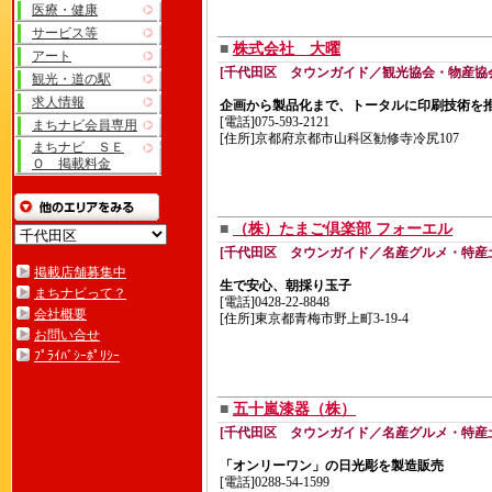
医療・健康
サービス等
■
株式会社 大曜
アート
[千代田区 タウンガイド／観光協会・物産協
観光・道の駅
求人情報
企画から製品化まで、トータルに印刷技術を
[電話]075-593-2121
まちナビ会員専用
[住所]京都府京都市山科区勧修寺冷尻107
まちナビ ＳＥ
Ｏ 掲載料金
■
（株）たまご倶楽部 フォーエル
[千代田区 タウンガイド／名産グルメ・特産
掲載店舗募集中
生で安心、朝採り玉子
まちナビって？
[電話]0428-22-8848
会社概要
[住所]東京都青梅市野上町3-19-4
お問い合せ
ﾌﾟﾗｲﾊﾞｼｰﾎﾟﾘｼｰ
■
五十嵐漆器（株）
[千代田区 タウンガイド／名産グルメ・特産
「オンリーワン」の日光彫を製造販売
[電話]0288-54-1599