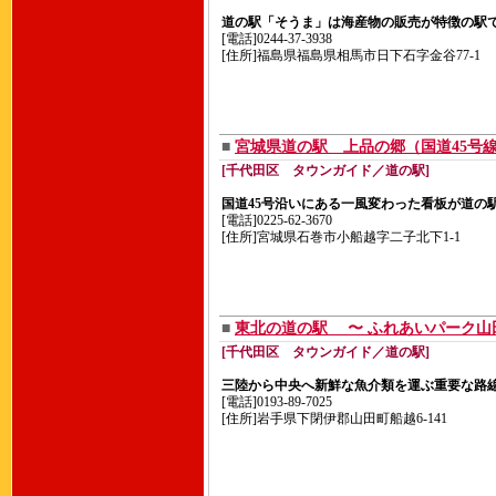
道の駅「そうま」は海産物の販売が特徴の駅
[電話]0244-37-3938
[住所]福島県福島県相馬市日下石字金谷77-1
■
宮城県道の駅 上品の郷（国道45号
[千代田区 タウンガイド／道の駅]
国道45号沿いにある一風変わった看板が道の
[電話]0225-62-3670
[住所]宮城県石巻市小船越字二子北下1-1
■
東北の道の駅 〜 ふれあいパーク山
[千代田区 タウンガイド／道の駅]
三陸から中央へ新鮮な魚介類を運ぶ重要な路
[電話]0193-89-7025
[住所]岩手県下閉伊郡山田町船越6-141