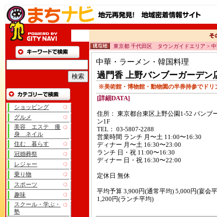
東京都 千代田区 タウンガイドエリア >
中華・ラーメン・韓国料理
過門香 上野バンブーガーデン
※美術館・博物館・動物園の半券持参でドリ
[詳細DATA]
ショッピング
住所： 東京都台東区上野公園1-52 バンブ
グルメ
ン1F
美容 エステ 痩
TEL： 03-5807-2288
身 ネイル
営業時間 ランチ 月〜土 11:00〜16:30
住む 暮らす
ディナー 月〜土 16:30〜23:00
ランチ 日・祝 11:00〜16:30
冠婚葬祭
ディナー 日・祝 16:30〜22:00
レジャー
乗り物
定休日 無休
スポーツ
平均予算 3,900円(通常平均) 5,000円(宴会
趣味
1,200円(ランチ平均)
スクール・学ぶ・
塾