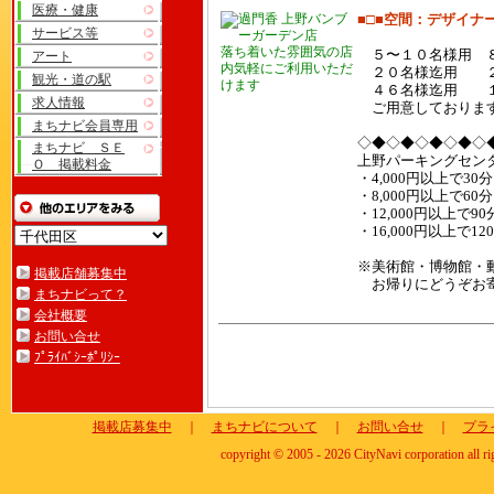
医療・健康
■□■空間：デザイナ
サービス等
落ち着いた雰囲気の店
５〜１０名様用 
アート
内気軽にご利用いただ
２０名様迄用 
観光・道の駅
けます
４６名様迄用 
求人情報
ご用意しております
まちナビ会員専用
◇◆◇◆◇◆◇◆◇
まちナビ ＳＥ
上野パーキングセン
Ｏ 掲載料金
・4,000円以上で30分
・8,000円以上で60分
・12,000円以上で90
・16,000円以上で
※美術館・博物館・
掲載店舗募集中
お帰りにどうぞお
まちナビって？
会社概要
お問い合せ
ﾌﾟﾗｲﾊﾞｼｰﾎﾟﾘｼｰ
掲載店募集中
｜
まちナビについて
｜
お問い合せ
｜
プラ
copyright © 2005 - 2026 CityNavi corporation all ri