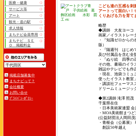
医療・健康
こども達の五感を刺
サービス等
アートって面白い！
アート
くりあげる力を育て
観光・道の駅
略歴
求人情報
◆講師 大友ヨーコ
まちナビ会員専用
画家／イラストレー
・『知識ゼロからの
まちナビ ＳＥ
版）
Ｏ 掲載料金
・『隔週刊 はじめてで
及び付属品を含む全
・『ぬり絵 四季の花
その他、書籍のイラ
雑誌やテレビでも作
・現在、池袋コミュニ
掲載店舗募集中
使ったイラスト教室
まちナビって？
・講談社フェーマス
会社概要
ドリームミュージッ
お問い合せ
ﾌﾟﾗｲﾊﾞｼｰﾎﾟﾘｼｰ
◆第2講師 滝澤 照茂
千葉県在住
・日本美術家連盟 会
・MOA美術館まつど
(公益財団法人岡田茂
・青枢会（公募展） 
創設50年越え