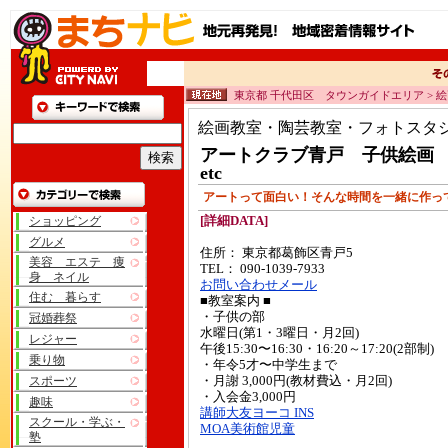
東京都 千代田区 タウンガイドエリア > 
絵画教室・陶芸教室・フォトスタ
アートクラブ青戸 子供絵画
etc
アートって面白い！そんな時間を一緒に作っ
ショッピング
[詳細DATA]
グルメ
住所： 東京都葛飾区青戸5
美容 エステ 痩
TEL： 090-1039-7933
身 ネイル
お問い合わせメール
住む 暮らす
■教室案内 ■
・子供の部
冠婚葬祭
水曜日(第1・3曜日・月2回)
レジャー
午後15:30〜16:30・16:20～17:20(2部制)
乗り物
・年令5才〜中学生まで
スポーツ
・月謝 3,000円(教材費込・月2回)
・入会金3,000円
趣味
講師大友ヨーコ INS
スクール・学ぶ・
MOA美術館児童
塾