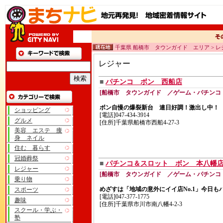
千葉県 船橋市 タウンガイド エリア > レ
レジャー
■
パチンコ ボン 西船店
[船橋市 タウンガイド ／ゲーム・パチンコ
ボン自慢の爆裂新台 連日好調！激出し中！
ショッピング
[電話]047-434-3914
グルメ
[住所]千葉県船橋市西船4-27-3
美容 エステ 痩
身 ネイル
住む 暮らす
冠婚葬祭
■
パチンコ＆スロット ボン 本八幡
レジャー
[船橋市 タウンガイド ／ゲーム・パチンコ
乗り物
めざすは「地域の意外にイイ店No.1」今日も
スポーツ
[電話]047-377-1775
趣味
[住所]千葉県市川市南八幡4-2-3
スクール・学ぶ・
塾