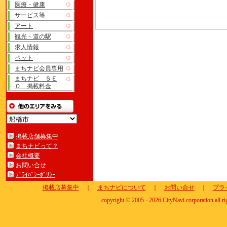
医療・健康
サービス等
アート
観光・道の駅
求人情報
ペット
まちナビ会員専用
まちナビ ＳＥ
Ｏ 掲載料金
掲載店舗募集中
まちナビって？
会社概要
お問い合せ
ﾌﾟﾗｲﾊﾞｼｰﾎﾟﾘｼｰ
掲載店募集中
｜
まちナビについて
｜
お問い合せ
｜
プラ
copyright © 2005 - 2026 CityNavi corporation all ri