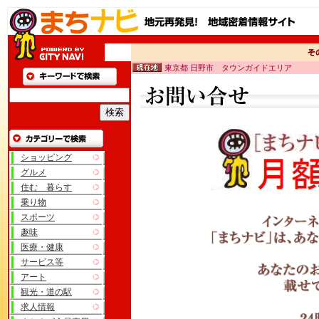
東京都 日野市 タウンガイドエリア
ショッピング
グルメ
住む 暮らす
乗り物
スポーツ
趣味
医療・健康
サービス等
アート
観光・道の駅
求人情報