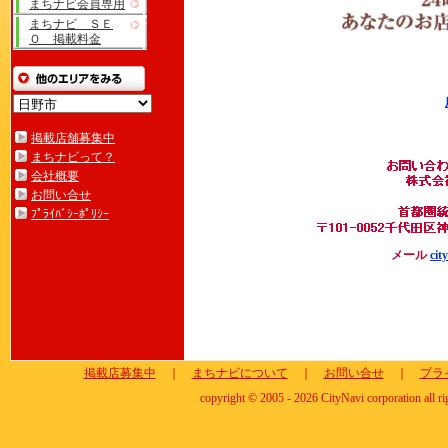
まちナビ会員専用
まちナビ ＳＥ
Ｏ 掲載料金
掲載店舗募集中
まちナビって？
会社概要
お問い合せ
ﾌﾟﾗｲﾊﾞｼｰﾎﾟﾘｼｰ
メール
cit
掲載店募集中
｜
まちナビについて
｜
お問い合せ
｜
プラ
copyright © 2005 - 2026 CityNavi corporation all ri