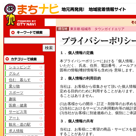
東京都 稲城市 タウンガイドエリア
１． 個人情報の定義
本プライバシーポリシーにおける「個人情報
いただく、 氏名、住所、電話番号、メールア
ショッピング
固有の情報(嗜好情報等も含め)を 意味します。
グルメ
２． 個人情報の利用目的
住む 暮らす
乗り物
当社は、お客様から収集させて頂いた個人情
定める目的のために利用することがあります
スポーツ
ることはありません。
趣味
(1)お客様からの開示・訂正・削除等のお求め
医療・健康
(2)当社におけるサービスの利用動向等の統計
サービス等
(3)当社がお客様に別途連絡の上、個別にご承
アート
３． 個人情報の共有
観光・道の駅
当社は、お客様にご希望の商品・サービスを提
求人情報
することがあります。