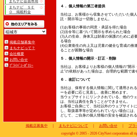
まちナビ会員専用
４． 個人情報の第三者提供
まちナビ ＳＥ
Ｏ 掲載料金
当社は、お客様から収集させていただいた個
託・開示等は一切致しません。
(1)お客様の事前の同意・承諾を得た場合
(2)法令等に基づいて開示を求められた場合
(3)人の生命、身体又は財産の保護のために
る場合
掲載店舗募集中
(4)公衆衛生の向上又は児童の健全な育成の
まちナビって？
ることが困難な場合
会社概要
５． 個人情報の開示・訂正・削除
お問い合せ
ﾌﾟﾗｲﾊﾞｼｰﾎﾟﾘｼｰ
当社は、お客様よりお客様の個人情報の“開示・
止”の依頼があった場合は、合理的な範囲で速
６． 改訂について
当社は、保有する個人情報に関して適用され
ーを必要に応じ見直し、改善に努めます。
当ウェブサイトにリンクされている、他のウ
は、当社は責任を負うことができません。
お客様ご自身にて、当社以外のウェブサイト
し、取扱基準等が定められていない場合には
どして、ご自身の個人情報の安全を確認され
掲載店募集中
｜
まちナビについて
｜
お問い合せ
｜
プラ
copyright © 2005 - 2026 CityNavi corporation all ri