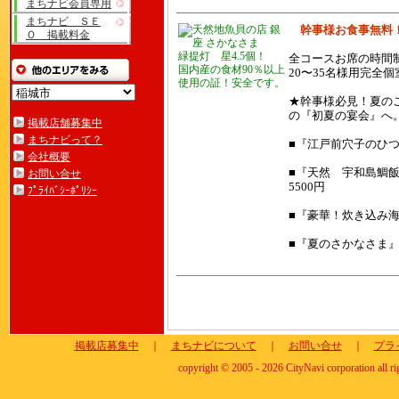
まちナビ会員専用
まちナビ ＳＥ
幹事様お食事無料！「
Ｏ 掲載料金
緑提灯 星4.5個！
全コースお席の時間
国内産の食材90％以上
20〜35名様用完全
使用の証！安全です。
★幹事様必見！夏の
の『初夏の宴会』へ
掲載店舗募集中
まちナビって？
■『江戸前穴子のひつ
会社概要
■『天然 宇和島鯛飯
お問い合せ
5500円
ﾌﾟﾗｲﾊﾞｼｰﾎﾟﾘｼｰ
■『豪華！炊き込み海鮮
■『夏のさかなさま』コ
掲載店募集中
｜
まちナビについて
｜
お問い合せ
｜
プラ
copyright © 2005 - 2026 CityNavi corporation all ri