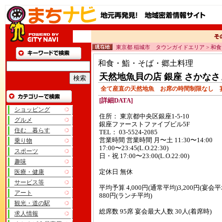
東京都 稲城市 タウンガイドエリア > 和
和食・鮨・そば・郷土料理
天然地魚貝の店 銀座 さかなさ
全て産直の天然地魚 お席の時間制限なし 宴
[詳細DATA]
ショッピング
住所： 東京都中央区銀座1-5-10
グルメ
銀座ファーストファイブビル5F
住む 暮らす
TEL： 03-5524-2085
営業時間 営業時間 月〜土 11:30〜14:00
乗り物
17:00〜23:45(L.O.22:30)
スポーツ
日・祝 17:00〜23:00(L.O.22:00)
趣味
医療・健康
定休日 無休
サービス等
平均予算 4,000円(通常平均)3,200円(宴会平
アート
880円(ランチ平均)
観光・道の駅
総席数 95席 宴会最大人数 30人(着席時)
求人情報