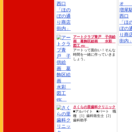
アートクラブ青戸 子供絵
画 葛飾区絵画 水彩
図工 etc
アートって面白い！そんな
時間を一緒に作っていきま
しょう。
さくらの里歯科クリニック
■アルバイト ■パート 職
種 ［1］歯科衛生士［2］
歯科助手