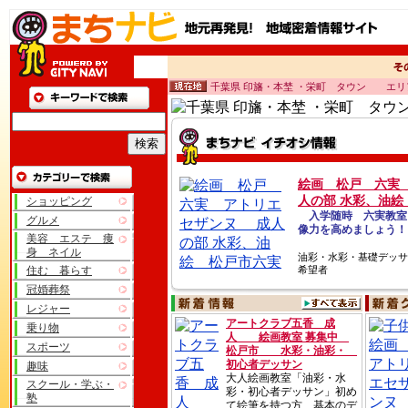
千葉県 印旛・本埜 ・栄町 タウン エリ
絵画 松戸 六実
人の部 水彩、油絵
ショッピング
入学随時 六実教室
グルメ
像力を高めましょう
美容 エステ 痩
身 ネイル
油彩・水彩・基礎デッサ
住む 暮らす
希望者
冠婚葬祭
レジャー
アートクラブ五香 成
乗り物
人 絵画教室 募集中
スポーツ
松戸市 水彩・油彩・
初心者デッサン
趣味
大人絵画教室「油彩・水
スクール・学ぶ・
彩・初心者デッサン」初め
塾
て絵筆を持つ方、基本のデ