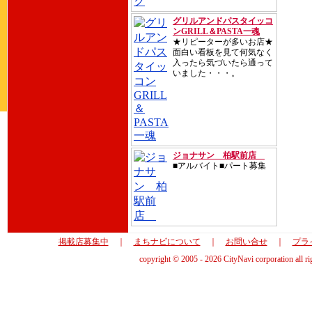
グリルアンドパスタイッコ
ンGRILL＆PASTA一魂
★リピーターが多いお店★
面白い看板を見て何気なく
入ったら気づいたら通って
いました・・・。
ジョナサン 柏駅前店
■アルバイト■パート募集
掲載店募集中
｜
まちナビについて
｜
お問い合せ
｜
プラ
copyright © 2005 - 2026 CityNavi corporation all ri