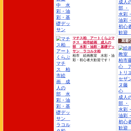
マチス柏 アートくらぶマ
チス 柏市絵画 成人の
部 水彩・油彩・基礎デッ
サン ラコルタ柏
柏市 絵画教室 水彩・油
彩・初心者大歓迎です！