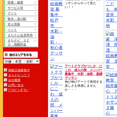
医療・健康
ッサンからやって見た
い！！
サービス等
アート
観光・道の駅
求人情報
ペット
まちナビ会員専用
まちナビ ＳＥ
Ｏ 掲載料金
アートクラブかつしか に
こわ 成人の部 メンバー
掲載店舗募集中
募集中 水彩・油彩・基礎
まちナビって？
デッサン
会社概要
伸び伸びアートで表現する
お問い合せ
楽しさを体感しません
か・・・
ﾌﾟﾗｲﾊﾞｼｰﾎﾟﾘｼｰ