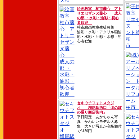
絵画教室 柏市藤心 アト
リエセザンヌ藤心 成人
の部 ・水彩・油彩・初心
者歓迎
柏市絵画教室生徒募集！
油彩・水彩・アクリル画油
彩・水彩・油彩・水彩・初
心者歓迎
セキウチフォトスタジ
オ 増尾駅西口「ほのぼ
の通り商店街内」
平日限定 あかちゃん写
真 かわいいモデル大募
集 大きい写真が高級額付
で3150円