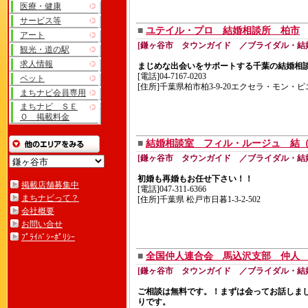
医療・健康
サービス等
■
ユテイル・プロ 結婚相談所 柏市
アート
[鎌ヶ谷市 タウンガイド ／ブライダル・結
観光・道の駅
求人情報
まじめな出会いをサポートする千葉の結婚相
[電話]04-7167-0203
ペット
[住所]千葉県柏市柏3-9-20エクセラ・モン・ピ
まちナビ会員専用
まちナビ ＳＥ
Ｏ 掲載料金
■
結婚相談室 フィル・ルージュ 結
[鎌ヶ谷市 タウンガイド ／ブライダル・結
初婚も再婚もお任せ下さい！！
掲載店舗募集中
[電話]047-311-6366
まちナビって？
[住所]千葉県 松戸市日暮1-3-2-502
会社概要
お問い合せ
ﾌﾟﾗｲﾊﾞｼｰﾎﾟﾘｼｰ
■
全国仲人連合会 馬込沢支部 仲人
[鎌ヶ谷市 タウンガイド ／ブライダル・結
ご相談は無料です。！まずは会ってお話しま
りです。