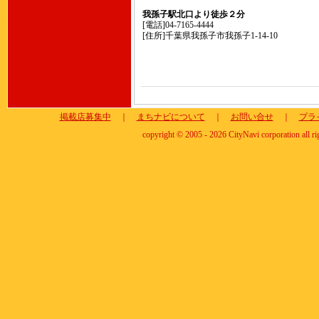
我孫子駅北口より徒歩２分
[電話]04-7165-4444
[住所]千葉県我孫子市我孫子1-14-10
掲載店募集中
｜
まちナビについて
｜
お問い合せ
｜
プラ
copyright © 2005 - 2026 CityNavi corporation all ri