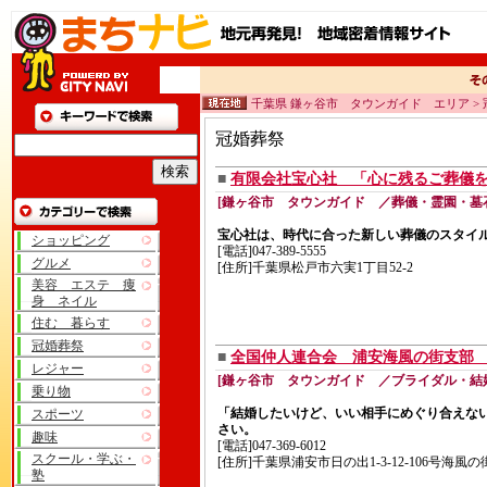
千葉県 鎌ヶ谷市 タウンガイド エリア >
冠婚葬祭
■
有限会社宝心社 「心に残るご葬儀
[鎌ヶ谷市 タウンガイド ／葬儀・霊園・墓
宝心社は、時代に合った新しい葬儀のスタイ
ショッピング
[電話]047-389-5555
グルメ
[住所]千葉県松戸市六実1丁目52-2
美容 エステ 痩
身 ネイル
住む 暮らす
冠婚葬祭
■
全国仲人連合会 浦安海風の街支部
レジャー
[鎌ヶ谷市 タウンガイド ／ブライダル・結
乗り物
「結婚したいけど、いい相手にめぐり合えな
スポーツ
さい。
趣味
[電話]047-369-6012
スクール・学ぶ・
[住所]千葉県浦安市日の出1-3-12-106号海風の
塾