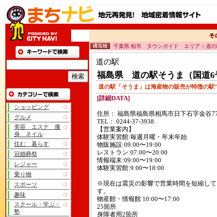
千葉県 柏市 タウンガイド エリア > 道
道の駅
福島県 道の駅そうま（国道6
道の駅「そうま」は海産物の販売が特徴の駅
[詳細DATA]
ショッピング
住所： 福島県福島県相馬市日下石字金谷77
グルメ
TEL： 0244-37-3938
美容 エステ 痩
【営業案内】
身 ネイル
体験実習館:毎週月曜・年末年始
住む 暮らす
物販施設:09:00〜19:00
レストラン:07:00〜20:00
冠婚葬祭
情報端末:09:00〜19:00
レジャー
体験実習館:9:00〜18:00
乗り物
※現在は震災の影響で営業時間を短縮して
スポーツ
す。
趣味
物産館・情報館 10:00〜17:00
スクール・学ぶ・
25箇所
塾
身障者用2箇所