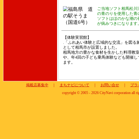
ご当地ソフト相馬松川
の青のりを使用した青
ソフトはほのかな潮の
が病みつきになります
【体験実習館】
.「ふれあい体験と広域的な交流」を図る
として相馬市が設置しました。
相馬地方の豊かな食材を生かした料理教
や、年4回の子ども乗馬体験なども開催し
ます。
掲載店募集中
｜
まちナビについて
｜
お問い合せ
｜
プラ
copyright © 2005 - 2026 CityNavi corporation all ri