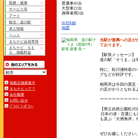
医療・健康
普通車45台
大型車22台
サービス等
身障者用3台
アート
観光・道の駅
H/P詳細
地図
求人情報
ペット
当駅が復興への足が
まちナビ会員専用
ております。
まちナビ ＳＥ
駅長 新妻 良一
Ｏ 掲載料金
【駅長メッセージ】
道の駅「そうま」は
特に、松川浦特産の
グなどが好評です。
掲載店舗募集中
相馬市は今回の震災
まちナビって？
の足がかりとなれる
会社概要
ーーーーーーーーー
お問い合せ
ﾌﾟﾗｲﾊﾞｼｰﾎﾟﾘｼｰ
【県立自然公園松川
.日本の渚・百選にも
も及ぶ「大洲海岸」
.
ぜひお越しください